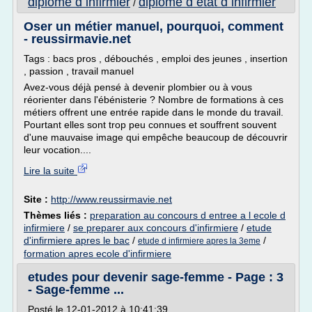
diplome d infirmier
diplome d etat d infirmier
/
Oser un métier manuel, pourquoi, comment
- reussirmavie.net
Tags : bacs pros , débouchés , emploi des jeunes , insertion
, passion , travail manuel
Avez-vous déjà pensé à devenir plombier ou à vous
réorienter dans l'ébénisterie ? Nombre de formations à ces
métiers offrent une entrée rapide dans le monde du travail.
Pourtant elles sont trop peu connues et souffrent souvent
d'une mauvaise image qui empêche beaucoup de découvrir
leur vocation....
Lire la suite
Site :
http://www.reussirmavie.net
Thèmes liés :
preparation au concours d entree a l ecole d
infirmiere
/
se preparer aux concours d'infirmiere
/
etude
d'infirmiere apres le bac
/
/
etude d infirmiere apres la 3eme
formation apres ecole d'infirmiere
etudes pour devenir sage-femme - Page : 3
- Sage-femme ...
Posté le 12-01-2012 à 10:41:39