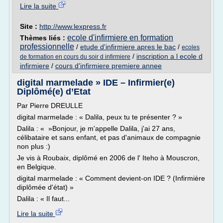
Lire la suite
Site :
http://www.lexpress.fr
ecole d'infirmiere en formation
Thèmes liés :
professionnelle
/
etude d'infirmiere apres le bac
/
ecoles
/
inscription a l ecole d
de formation en cours du soir d infirmiere
infirmiere
/
cours d'infirmiere premiere annee
digital marmelade » IDE – Infirmier(e)
Diplômé(e) d’Etat
Par Pierre DREULLE
digital marmelade : « Dalila, peux tu te présenter ? »
Dalila : « »Bonjour, je m'appelle Dalila, j'ai 27 ans,
célibataire et sans enfant, et pas d'animaux de compagnie
non plus :)
Je vis à Roubaix, diplômé en 2006 de l' Iteho à Mouscron,
en Belgique.
digital marmelade : « Comment devient-on IDE ? (Infirmière
diplômée d'état) »
Dalila : « Il faut...
Lire la suite