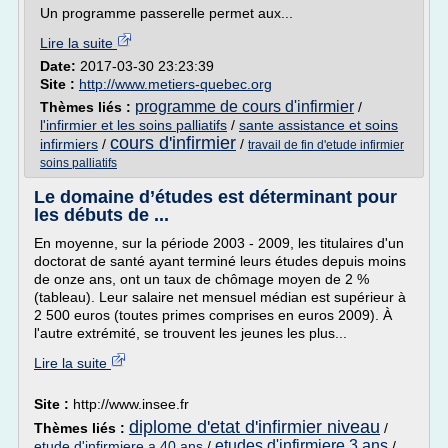
Un programme passerelle permet aux...
Lire la suite
Date:
2017-03-30 23:23:39
Site :
http://www.metiers-quebec.org
programme de cours d'infirmier
Thèmes liés :
/
l'infirmier et les soins palliatifs
/
sante assistance et soins
cours d'infirmier
infirmiers
/
/
travail de fin d'etude infirmier
soins palliatifs
Le domaine d’études est déterminant pour
les débuts de ...
En moyenne, sur la période 2003 - 2009, les titulaires d'un
doctorat de santé ayant terminé leurs études depuis moins
de onze ans, ont un taux de chômage moyen de 2 %
(tableau). Leur salaire net mensuel médian est supérieur à
2 500 euros (toutes primes comprises en euros 2009). À
l'autre extrémité, se trouvent les jeunes les plus...
Lire la suite
Site :
http://www.insee.fr
diplome d'etat d'infirmier niveau
Thèmes liés :
/
etudes d'infirmiere 3 ans
etude d'infirmiere a 40 ans
/
/