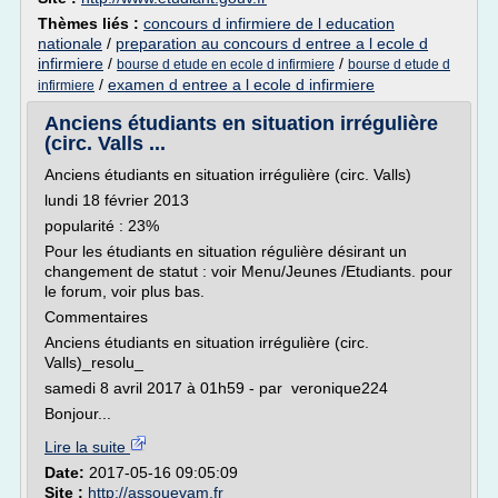
Thèmes liés :
concours d infirmiere de l education
nationale
/
preparation au concours d entree a l ecole d
infirmiere
/
/
bourse d etude en ecole d infirmiere
bourse d etude d
/
examen d entree a l ecole d infirmiere
infirmiere
Anciens étudiants en situation irrégulière
(circ. Valls ...
Anciens étudiants en situation irrégulière (circ. Valls)
lundi 18 février 2013
popularité : 23%
Pour les étudiants en situation régulière désirant un
changement de statut : voir Menu/Jeunes /Etudiants. pour
le forum, voir plus bas.
Commentaires
Anciens étudiants en situation irrégulière (circ.
Valls)_resolu_
samedi 8 avril 2017 à 01h59 - par veronique224
Bonjour...
Lire la suite
Date:
2017-05-16 09:05:09
Site :
http://assouevam.fr