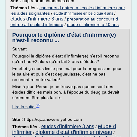
Site :
http://forum.infobebes.com
Thèmes liés :
concours d entree a l ecole d infirmiere pour
les aides soignantes
/
/
etude d'infirmiere en belgique 4 ans
etudes d'infirmiere 3 ans
/
preparation au concours d
entree a l ecole d infirmiere
/
etude d'infirmiere a 40 ans
Pourquoi le diplôme d'état d'infirmier(e)
n'est-il reconnu ...
Suivant
Pourquoi le diplôme d'état d'infirmier(e) n'est-il reconnu
qu'en bac +2 alors qu'on fait 3 ans d'études?
En effet ça nous limite pas mal pour la progression, pour
le salaire et puis c'est dégueulasse, c'est ne pas
reconnaître notre valeur!
Mise à jour: Perso, je ne trouve pas que ce sont des
études difficiles mais bon, à l'époque du deug ça devait
sûrement être plus facile...
Lire la suite
Site :
https://qc.answers.yahoo.com
etude d
etudes d'infirmiere 3 ans
Thèmes liés :
/
infirmier
diplome d'etat d'infirmier niveau
/
/