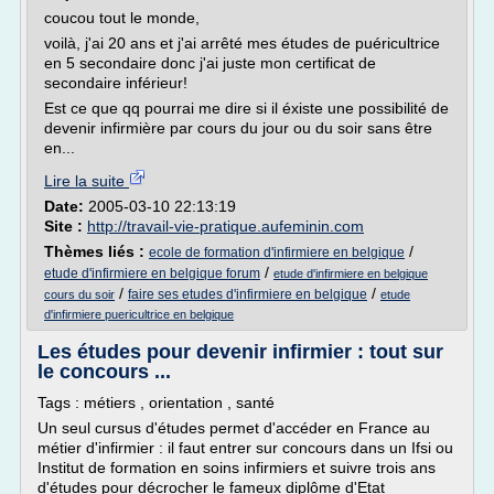
coucou tout le monde,
voilà, j'ai 20 ans et j'ai arrêté mes études de puéricultrice
en 5 secondaire donc j'ai juste mon certificat de
secondaire inférieur!
Est ce que qq pourrai me dire si il éxiste une possibilité de
devenir infirmière par cours du jour ou du soir sans être
en...
Lire la suite
Date:
2005-03-10 22:13:19
Site :
http://travail-vie-pratique.aufeminin.com
Thèmes liés :
/
ecole de formation d'infirmiere en belgique
/
etude d'infirmiere en belgique forum
etude d'infirmiere en belgique
/
/
faire ses etudes d'infirmiere en belgique
cours du soir
etude
d'infirmiere puericultrice en belgique
Les études pour devenir infirmier : tout sur
le concours ...
Tags : métiers , orientation , santé
Un seul cursus d'études permet d'accéder en France au
métier d'infirmier : il faut entrer sur concours dans un Ifsi ou
Institut de formation en soins infirmiers et suivre trois ans
d'études pour décrocher le fameux diplôme d'Etat