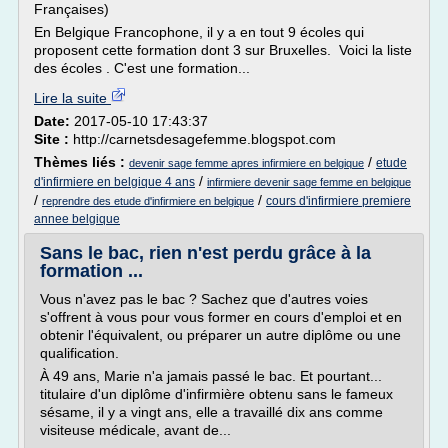
Françaises)
En Belgique Francophone, il y a en tout 9 écoles qui
proposent cette formation dont 3 sur Bruxelles. Voici la liste
des écoles . C'est une formation...
Lire la suite
Date:
2017-05-10 17:43:37
Site :
http://carnetsdesagefemme.blogspot.com
Thèmes liés :
/
etude
devenir sage femme apres infirmiere en belgique
/
d'infirmiere en belgique 4 ans
infirmiere devenir sage femme en belgique
/
/
cours d'infirmiere premiere
reprendre des etude d'infirmiere en belgique
annee belgique
Sans le bac, rien n'est perdu grâce à la
formation ...
Vous n'avez pas le bac ? Sachez que d'autres voies
s'offrent à vous pour vous former en cours d'emploi et en
obtenir l'équivalent, ou préparer un autre diplôme ou une
qualification.
À 49 ans, Marie n'a jamais passé le bac. Et pourtant...
titulaire d'un diplôme d'infirmière obtenu sans le fameux
sésame, il y a vingt ans, elle a travaillé dix ans comme
visiteuse médicale, avant de...