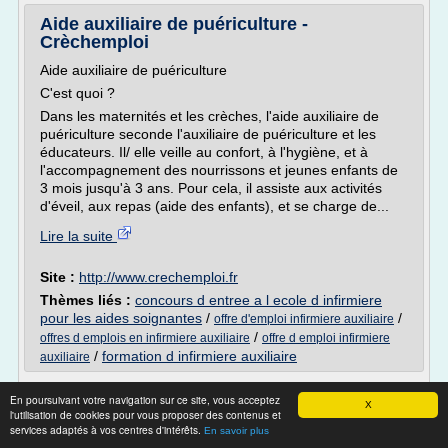
Aide auxiliaire de puériculture -
Crèchemploi
Aide auxiliaire de puériculture
C'est quoi ?
Dans les maternités et les crèches, l'aide auxiliaire de
puériculture seconde l'auxiliaire de puériculture et les
éducateurs. Il/ elle veille au confort, à l'hygiène, et à
l'accompagnement des nourrissons et jeunes enfants de
3 mois jusqu'à 3 ans. Pour cela, il assiste aux activités
d'éveil, aux repas (aide des enfants), et se charge de...
Lire la suite
Site :
http://www.crechemploi.fr
Thèmes liés :
concours d entree a l ecole d infirmiere
pour les aides soignantes
/
/
offre d'emploi infirmiere auxiliaire
/
offres d emplois en infirmiere auxiliaire
offre d emploi infirmiere
/
formation d infirmiere auxiliaire
auxiliaire
Aides au logement - etudiant.gouv.fr
En poursuivant votre navigation sur ce site, vous acceptez
X
l'utilisation de cookies pour vous proposer des contenus et
Étudiant, vous loger
services adaptés à vos centres d'intérêts.
En savoir plus
Aides au logement