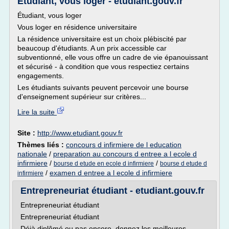
Étudiant, vous loger - etudiant.gouv.fr
Étudiant, vous loger
Vous loger en résidence universitaire
La résidence universitaire est un choix plébiscité par
beaucoup d'étudiants. A un prix accessible car
subventionné, elle vous offre un cadre de vie épanouissant
et sécurisé - à condition que vous respectiez certains
engagements.
Les étudiants suivants peuvent percevoir une bourse
d'enseignement supérieur sur critères...
Lire la suite
Site :
http://www.etudiant.gouv.fr
Thèmes liés :
concours d infirmiere de l education
nationale
/
preparation au concours d entree a l ecole d
infirmiere
/
/
bourse d etude en ecole d infirmiere
bourse d etude d
/
examen d entree a l ecole d infirmiere
infirmiere
Entrepreneuriat étudiant - etudiant.gouv.fr
Entrepreneuriat étudiant
Entrepreneuriat étudiant
Déjà diplômé ou pas encore, donnez les meilleures