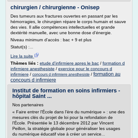
chirurgien / chirurgienne - Onisep
Des tumeurs aux fractures ouvertes en passant par les
hémorragies, le chirurgien répare le corps humain et sauve
des vies. Il allie compétences intellectuelles et grande
dextérité manuelle, avec une bonne dose d'énergie.
Niveau minimum d'accès : bac + 9 et plus
Statut(s) :...
Lire la suite
Thèmes liés :
etude d'infirmiere apres le bac
/
formation d
infirmiere anesthesiste
/
exercice pour le concours d
formation au
infirmiere
/
/
concours d infirmiere anesthesiste
concours d infirmiere
Institut de formation en soins infirmiers -
hôpital Saint ...
Nos partenaires
« Faire entrer l'École dans l'ère du numérique » : une des
mesures clés du projet de loi pour la refondation de
l'École. Présentée le 13 décembre 2012 par Vincent
Peillon, la stratégie globale pour généraliser les usages
du numérique éducatif vise à créer un service...