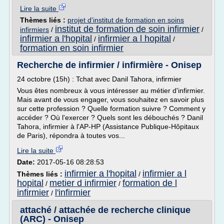
Lire la suite
Thèmes liés :
projet d'institut de formation en soins
institut de formation de soin infirmier
infirmiers
/
/
infirmier a l'hopital
infirmier a l hopital
/
/
formation en soin infirmier
Recherche de infirmier / infirmière - Onisep
24 octobre (15h) : Tchat avec Danil Tahora, infirmier
Vous êtes nombreux à vous intéresser au métier d'infirmier.
Mais avant de vous engager, vous souhaitez en savoir plus
sur cette profession ? Quelle formation suivre ? Comment y
accéder ? Où l'exercer ? Quels sont les débouchés ? Danil
Tahora, infirmier à l'AP-HP (Assistance Publique-Hôpitaux
de Paris), répondra à toutes vos...
Lire la suite
Date:
2017-05-16 08:28:53
infirmier a l'hopital
infirmier a l
Thèmes liés :
/
hopital
metier d infirmier
formation de l
/
/
infirmier
l'infirmier
/
attaché / attachée de recherche clinique
(ARC) - Onisep