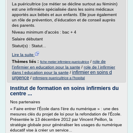
La puéricultrice (ce métier se décline surtout au féminin)
est une infirmière spécialisée dans les soins médicaux
apportés aux bébés et aux enfants. Elle joue également
un rôle de prévention, d'éducation et de conseil auprès
des parents.
Niveau minimum d'accès : bac + 4
Salaire débutant
Statut(s) : Statut...
Lire la suite
Thèmes liés :
/
role de
fiche metier infirmiere puericultrice
l'infirmier en education pour la sante
/
role de l infirmier
infirmier en soins d
dans l education pour la sante
/
urgence
/
infirmiere puericultrice a l'hopital
Institut de formation en soins infirmiers du
centre ...
Nos partenaires
« Faire entrer l'École dans l'ère du numérique » : une des
mesures clés du projet de loi pour la refondation de l'École.
Présentée le 13 décembre 2012 par Vincent Peillon, la
stratégie globale pour généraliser les usages du numérique
éducatif vise à créer un service...