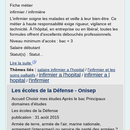
Fiche métier
infirmier / infirmière
L'infirmier soigne les malades et veille à leur bien-être. Ce
métier à haute responsabilité exige rigueur, vigilance et
technicité. À l'hôpital, en entreprise ou en libéral, toutes les
formules offrent d'excellents débouchés professionnels.
Niveau minimum d'accès : bac + 3
Salaire débutant
Statut(s) : Statut...
Lire la suite
Thèmes liés :
salaire infirmier a l'hopital
/
l'infirmier et les
infirmier a l'hopital
infirmier a l
soins palliatifs
/
/
hopital
l'infirmier
/
Les écoles de la Défense - Onisep
Accueil Choisir mes études Après le bac Principaux
domaines d'études
Les écoles de la Défense
publication : 31 août 2015
Armée de terre, armée de l'air, marine nationale,
armement (interarmes) ou service de santé des armées ?