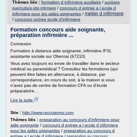
Thèmes liés :
formation d infirmiere auxiliaire
/
auxiliaire
/
concours d entree a l ecole d
puericulture etre infirmiere
metier d infirmiere
infirmiere pour les aides soignantes
/
/
concours entree ecole d'infirmiere
Formation concours aide soignante,
préparation infirmière ...
Connexion
Formation à distance aide soignante, infirmière IFSI,
assistante sociale sur Obernai (67210)
Vous avez toujours eu envie de travailler dans le secteur
médical ou paramédical ? Consultez les formations (qui
peuvent être faites en alternance, à distance, par
correspondance, en cours du soir, à la maison si vous
n'avez pas de centre de formation CFA ou d'école
préparatoire...
Lire la suite
Site :
http://www.recrutemoi.com
Thèmes liés :
preparation au concours d'infirmiere pour
aide soignante
/
concours d entree a l ecole d infirmiere
pour les aides soignantes
/
preparation au concours d
entree a l ecole d infirmiere
/
preparation au concours