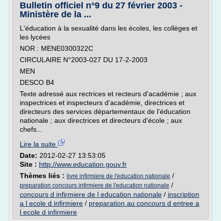
Bulletin officiel n°9 du 27 février 2003 -
Ministère de la ...
L'éducation à la sexualité dans les écoles, les collèges et
les lycées
NOR : MENE0300322C
CIRCULAIRE N°2003-027 DU 17-2-2003
MEN
DESCO B4
Texte adressé aux rectrices et recteurs d'académie ; aux
inspectrices et inspecteurs d'académie, directrices et
directeurs des services départementaux de l'éducation
nationale ; aux directrices et directeurs d'école ; aux
chefs...
Lire la suite
Date:
2012-02-27 13:53:05
Site :
http://www.education.gouv.fr
Thèmes liés :
/
livre infirmiere de l'education nationale
/
preparation concours infirmiere de l'education nationale
concours d infirmiere de l education nationale
/
inscription
a l ecole d infirmiere
/
preparation au concours d entree a
l ecole d infirmiere