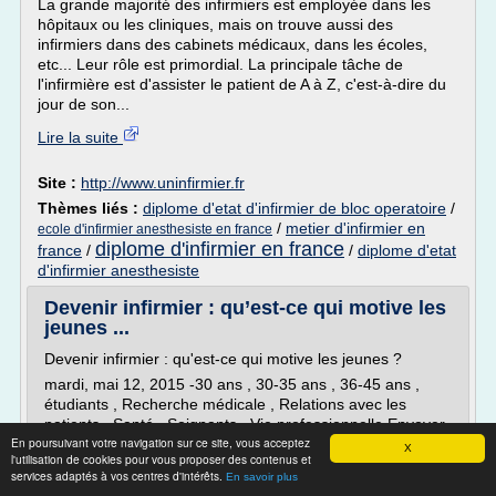
La grande majorité des infirmiers est employée dans les
hôpitaux ou les cliniques, mais on trouve aussi des
infirmiers dans des cabinets médicaux, dans les écoles,
etc... Leur rôle est primordial. La principale tâche de
l'infirmière est d'assister le patient de A à Z, c'est-à-dire du
jour de son...
Lire la suite
Site :
http://www.uninfirmier.fr
Thèmes liés :
diplome d'etat d'infirmier de bloc operatoire
/
/
metier d'infirmier en
ecole d'infirmier anesthesiste en france
diplome d'infirmier en france
france
/
/
diplome d'etat
d'infirmier anesthesiste
Devenir infirmier : qu’est-ce qui motive les
jeunes ...
Devenir infirmier : qu'est-ce qui motive les jeunes ?
mardi, mai 12, 2015 -30 ans , 30-35 ans , 36-45 ans ,
étudiants , Recherche médicale , Relations avec les
patients , Santé , Soignants , Vie professionnelle Envoyer
En poursuivant votre navigation sur ce site, vous acceptez
par e-mail Partager sur Twitter Partager sur Facebook
X
l'utilisation de cookies pour vous proposer des contenus et
Le 12 mai, dans le monde entier, on célèbre chaque
services adaptés à vos centres d'intérêts.
En savoir plus
année la Journée Internationale de l'infirmière. C'est une