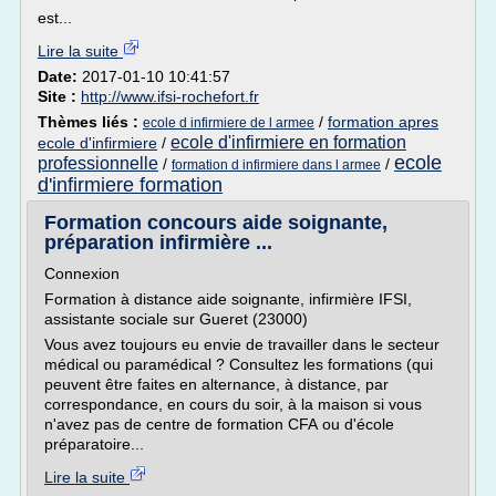
est...
Lire la suite
Date:
2017-01-10 10:41:57
Site :
http://www.ifsi-rochefort.fr
Thèmes liés :
/
formation apres
ecole d infirmiere de l armee
ecole d'infirmiere en formation
ecole d'infirmiere
/
ecole
professionnelle
/
/
formation d infirmiere dans l armee
d'infirmiere formation
Formation concours aide soignante,
préparation infirmière ...
Connexion
Formation à distance aide soignante, infirmière IFSI,
assistante sociale sur Gueret (23000)
Vous avez toujours eu envie de travailler dans le secteur
médical ou paramédical ? Consultez les formations (qui
peuvent être faites en alternance, à distance, par
correspondance, en cours du soir, à la maison si vous
n'avez pas de centre de formation CFA ou d'école
préparatoire...
Lire la suite