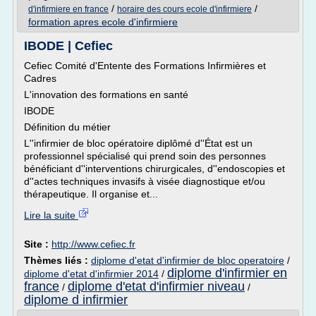
/
/
d'infirmiere en france
horaire des cours ecole d'infirmiere
formation apres ecole d'infirmiere
IBODE | Cefiec
Cefiec Comité d'Entente des Formations Infirmières et
Cadres
L'innovation des formations en santé
IBODE
Définition du métier
L''infirmier de bloc opératoire diplômé d''État est un
professionnel spécialisé qui prend soin des personnes
bénéficiant d''interventions chirurgicales, d''endoscopies et
d''actes techniques invasifs à visée diagnostique et/ou
thérapeutique. Il organise et...
Lire la suite
Site :
http://www.cefiec.fr
Thèmes liés :
diplome d'etat d'infirmier de bloc operatoire
/
diplome d'infirmier en
diplome d'etat d'infirmier 2014
/
france
diplome d'etat d'infirmier niveau
/
/
diplome d infirmier