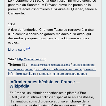
Le 4 septembre 1950, Charlotte Tassé, infirmière directrice
générale du Sanatorium Prévost, ouvre les portes de la
première école d'infirmières auxiliaires au Québec, située à
Cartierville.
1951
À titre de fondatrice, Charlotte Tassé se retrouve à la tête
d'un comité d'écoles de gardes-malades auxiliaires, qui
deviendra quelques mois plus tard la Commission des
écoles...
Lire la suite
Site :
http://www.oiiaq.org
Thèmes liés :
/
cours d'infirmiere
ecole d infirmiere auxiliaire quebec
/
formation d infirmiere auxiliaire
/
cours d
auxiliaire a quebec
infirmiere auxiliaire
/
formation infirmiere auxiliaire quebec
Infirmier anesthésiste en France —
Wikipédia
En France, un infirmier anesthésiste diplômé d'État
(IADE) est un infirmier clinicien spécialisé en anesthésie,
réanimation, soins d'urgence et prise en charge de la
douleur, garant de la sécurité du patient pendant l'acte