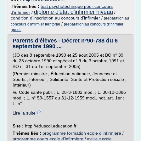
Thèmes liés :
test psychotechnique pour concours
diplome d'etat d'infirmier niveau
d'infirmier
/
/
condition d'inscription au concours d'infirmier
/
preparation au
/
concours d'infirmier territorial
preparation au concours d'infirmier
gratuit
Parents d'élèves - Décret n°90-788 du 6
septembre 1990 ...
(JO des 8 septembre 1990 et 25 août 2005 et BO n° 39
du 25 octobre 1990 et spécial n° 9 du 3 octobre 1991 et
BO n° 31 du 1er septembre 2005)
(Premier ministre ; Éducation nationale, Jeunesse et
Sports ; Intérieur ; Solidarité, Santé et Protection sociale ;
Intérieur)
Vu Code santé publ. ; L. 28-3-1882 mod. ; L. 30-10-1886
mod. ; L. n° 59-1557 du 31-12-1959 mod., not. art. 1er ;
L. n°...
Lire la suite
Site :
http://eduscol.education.fr
Thèmes liés :
programme formation ecole d'infirmiere
/
programme cours ecole d'infirmiere
/
meilleur ecole