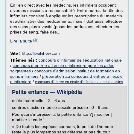
En lien direct avec les médecins, les infirmiers occupent
diverses missions à responsabilité. Entre autres, le rôle des
infirmiers consiste à appliquer les prescriptions du médecin
et administrer des médicaments, mais il doit aussi effectuer
des soins plus invasifs (poser les perfusions, effectuer les
prises de sang, faire des...
Lire la suite
Site :
http://fr.wikihow.com
Thèmes liés :
concours d'infirmier de l'education nationale
/
concours d entree a l ecole d infirmiere pour les aides
soignantes
/
concours d'admission institut de formation en
soins infirmiers
/
preparation au concours d entree a l ecole
d infirmiere
/
concours d'entree en ecole d'infirmiers - anesthesistes
Petite enfance — Wikipédia
école maternelle : 2 - 6 ans
centres d'action médico-sociale précoce : 0 - 6 ans
Pourquoi s'intéresser à la petite enfance ?[ modifier |
modifier le code ]
« De toutes les espèces connues, le petit de l'homme
reste le plus longtemps sans défense et pas du tout