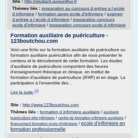
Site :
http://etudiant.aujourdhui.fr
Thèmes liés :
preparation au concours d entree a l ecole
d infirmiere
/
formation apres ecole d'infirmiere
/
examen
d entree a l ecole d infirmiere
/
preparation concours
ecole d'infirmiere
/
preparation concours ecole d infirmiere
Formation auxiliaire de puériculture -
123boutchou.com
Voici une fiche sur la formation auxiliaire de puériculture ou
formation auxiliaire puéricultrice afin de vous présenter le
contenu et le déroulement de cette formation. Les études
d'auxiliaire de puériculture comportent des heures
d'enseignement théorique et clinique, en institut de
formation d'auxiliaire de puériculture (IFAP) et en stage. La
participation à l'ensemble des...
Lire la suite
Site :
http://www.123boutchou.com
Thèmes liés :
formation d infirmiere auxiliaire
/
auxiliaire
/
/
puericulture etre infirmiere
centre de formation infirmiere auxiliaire
ecole d'infirmiere en
/
financement formation ecole d'infirmiere
formation professionnelle