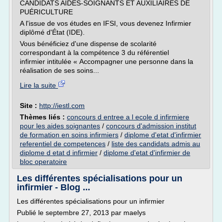
CANDIDATS AIDES-SOIGNANTS ET AUXILIAIRES DE
PUÉRICULTURE
A l'issue de vos études en IFSI, vous devenez Infirmier
diplômé d'État (IDE).
Vous bénéficiez d'une dispense de scolarité
correspondant à la compétence 3 du référentiel
infirmier intitulée « Accompagner une personne dans la
réalisation de ses soins...
Lire la suite
Site :
http://iestl.com
Thèmes liés :
concours d entree a l ecole d infirmiere
pour les aides soignantes
/
concours d'admission institut
de formation en soins infirmiers
/
diplome d'etat d'infirmier
referentiel de competences
/
liste des candidats admis au
diplome d etat d infirmier
/
diplome d'etat d'infirmier de
bloc operatoire
Les différentes spécialisations pour un
infirmier - Blog ...
Les différentes spécialisations pour un infirmier
Publié le septembre 27, 2013 par maelys