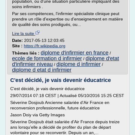
population, ou d'une situation particulière impliquant des
soins infirmiers .
Par ses compétences, l'infirmier spécialiste clinique peut
prendre un rôle d'expertise ou d'enseignement en matière
de qualité des soins prodigués, ou...
Lire la suite
Date:
2017-05-13 12:03:45
Site :
https://fr.wikipedia.org
diplome d'infirmier en france
Thèmes liés :
/
ecole de formation d infirmier
diplome d'etat
/
d'infirmier niveau
diplome d infirmier
/
/
diplome d etat d infirmier
C'est décidé, je vais devenir éducatrice
C'est décidé, je vais devenir éducatrice
29/07/2014 07:18 CEST | Actualisé 05/10/2016 15:25 CEST
Séverine Dosjoub Ancienne salariée d'Air France en
reconversion professionnelle, future éducatrice
Jason Doiy via Getty Images
Séverine Dosjoub était salariée d'Air France depuis treize
ans lorsqu'elle a décidé de profiter du plan de départ
volontaire pour se reconvertir. Depuis un an,...