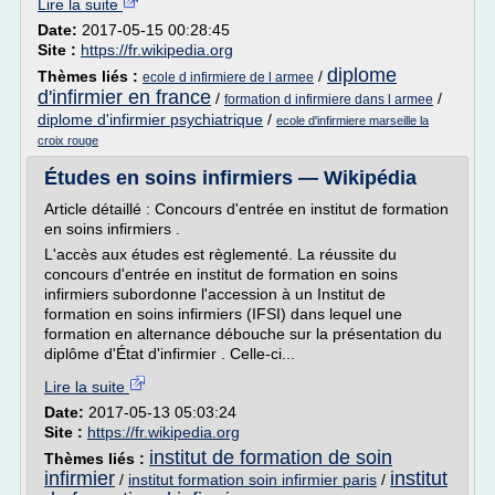
Lire la suite
Date:
2017-05-15 00:28:45
Site :
https://fr.wikipedia.org
diplome
Thèmes liés :
/
ecole d infirmiere de l armee
d'infirmier en france
/
/
formation d infirmiere dans l armee
diplome d'infirmier psychiatrique
/
ecole d'infirmiere marseille la
croix rouge
Études en soins infirmiers — Wikipédia
Article détaillé : Concours d'entrée en institut de formation
en soins infirmiers .
L'accès aux études est règlementé. La réussite du
concours d'entrée en institut de formation en soins
infirmiers subordonne l'accession à un Institut de
formation en soins infirmiers (IFSI) dans lequel une
formation en alternance débouche sur la présentation du
diplôme d'État d'infirmier . Celle-ci...
Lire la suite
Date:
2017-05-13 05:03:24
Site :
https://fr.wikipedia.org
institut de formation de soin
Thèmes liés :
infirmier
institut
/
institut formation soin infirmier paris
/