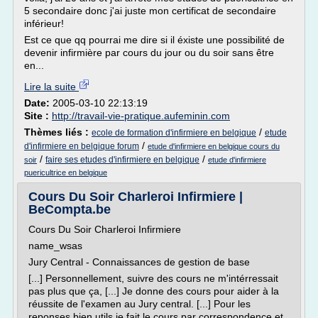
5 secondaire donc j'ai juste mon certificat de secondaire
inférieur!
Est ce que qq pourrai me dire si il éxiste une possibilité de
devenir infirmière par cours du jour ou du soir sans être
en...
Lire la suite
Date:
2005-03-10 22:13:19
Site :
http://travail-vie-pratique.aufeminin.com
Thèmes liés :
/
ecole de formation d'infirmiere en belgique
etude
/
d'infirmiere en belgique forum
etude d'infirmiere en belgique cours du
/
/
faire ses etudes d'infirmiere en belgique
soir
etude d'infirmiere
puericultrice en belgique
Cours Du Soir Charleroi Infirmiere |
BeCompta.be
Cours Du Soir Charleroi Infirmiere
name_wsas
Jury Central - Connaissances de gestion de base
[...] Personnellement, suivre des cours ne m'intérressait
pas plus que ça, [...] Je donne des cours pour aider à la
réussite de l'examen au Jury central. [...] Pour les
reponses bien utils je fait le cours par correspondence et