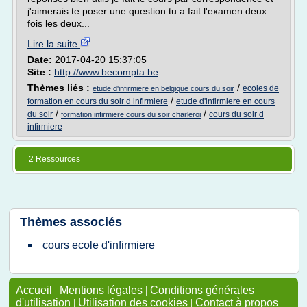
j'aimerais te poser une question tu a fait l'examen deux
fois les deux...
Lire la suite
Date:
2017-04-20 15:37:05
Site :
http://www.becompta.be
Thèmes liés :
/
ecoles de
etude d'infirmiere en belgique cours du soir
/
formation en cours du soir d infirmiere
etude d'infirmiere en cours
/
/
du soir
cours du soir d
formation infirmiere cours du soir charleroi
infirmiere
2 Ressources
Thèmes associés
cours ecole d'infirmiere
Accueil
|
Mentions légales
|
Conditions générales
d'utilisation
|
Utilisation des cookies
|
Contact à propos