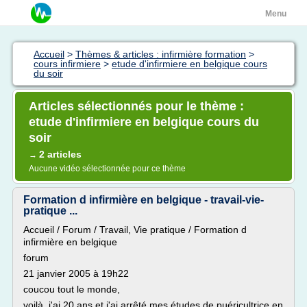
Menu
Accueil
>
Thèmes & articles : infirmière formation
>
cours infirmiere
>
etude d'infirmiere en belgique cours
du soir
Articles sélectionnés pour le thème :
etude d'infirmiere en belgique cours du
soir
2 articles
→
Aucune vidéo sélectionnée pour ce thème
Formation d infirmière en belgique - travail-vie-
pratique ...
Accueil / Forum / Travail, Vie pratique / Formation d
infirmière en belgique
forum
21 janvier 2005 à 19h22
coucou tout le monde,
voilà, j'ai 20 ans et j'ai arrêté mes études de puéricultrice en