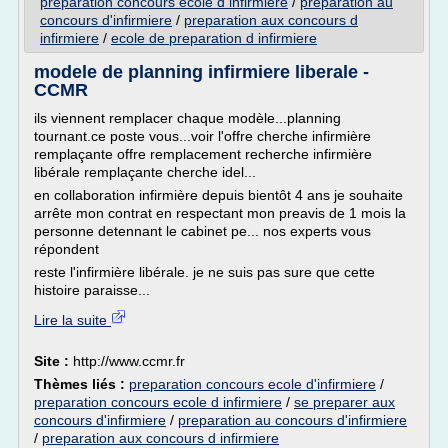
preparation concours ecole d infirmiere
/
preparation au
concours d'infirmiere
/
preparation aux concours d
infirmiere
/
ecole de preparation d infirmiere
modele de planning infirmiere liberale -
CCMR
ils viennent remplacer chaque modèle...planning
tournant.ce poste vous...voir l'offre cherche infirmière
remplaçante offre remplacement recherche infirmière
libérale remplaçante cherche idel...
en collaboration infirmière depuis bientôt 4 ans je souhaite
arrête mon contrat en respectant mon preavis de 1 mois la
personne detennant le cabinet pe... nos experts vous
répondent
reste l'infirmière libérale. je ne suis pas sure que cette
histoire paraisse...
Lire la suite
Site :
http://www.ccmr.fr
Thèmes liés :
preparation concours ecole d'infirmiere
/
preparation concours ecole d infirmiere
/
se preparer aux
concours d'infirmiere
/
preparation au concours d'infirmiere
/
preparation aux concours d infirmiere