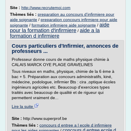
Site :
http://www.recrutemoi.com
Thèmes liés :
preparation au concours d'infirmiere pour
aide soignante
/
preparation concours infirmiere pour aide
aide
soignante
/
formation infirmiere aide soignante
/
pour la formation d'infirmiere
aide a la
/
formation d infirmiere
Cours particuliers d'Infirmier, annonces de
professeurs ...
Professeur donne cours de maths physique chimie à
CALAIS MARCK OYE PLAGE GRAVELINES
Tous niveaux en maths, physique, chimie de la 6 ème à
bac + 5. Préparation aux concours administratifs, kiné,
médecine, podologue, infirmier Bts : cira ,optique écoles
ingénieurs agricoles etc. Beaucoup d'exercices types
traités avec beaucoup de qualité et de rigueur qui
permettent vraiment de...
Lire la suite
Site :
http://www.superprof.be
Thèmes liés :
concours d entree a l ecole d infirmiere
concours d entree ecole d
pour les aides soignantes
/