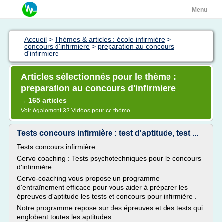
Menu
Accueil
>
Thèmes & articles : école infirmière
>
concours d'infirmiere
>
preparation au concours
d'infirmiere
Articles sélectionnés pour le thème :
preparation au concours d'infirmiere
165 articles
→
Voir également
32 Vidéos
pour ce thème
Tests concours infirmière : test d'aptitude, test ...
Tests concours infirmière
Cervo coaching : Tests psychotechniques pour le concours
d'infirmière
Cervo-coaching vous propose un programme
d'entraînement efficace pour vous aider à préparer les
épreuves d'aptitude les tests et concours pour infirmière .
Notre programme repose sur des épreuves et des tests qui
englobent toutes les aptitudes...