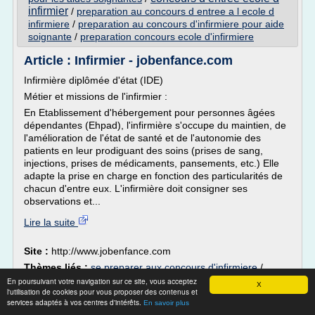
infirmier
/
preparation au concours d entree a l ecole d
infirmiere
/
preparation au concours d'infirmiere pour aide
soignante
/
preparation concours ecole d'infirmiere
Article : Infirmier - jobenfance.com
Infirmière diplômée d'état (IDE)
Métier et missions de l'infirmier :
En Etablissement d'hébergement pour personnes âgées
dépendantes (Ehpad), l'infirmière s'occupe du maintien, de
l'amélioration de l'état de santé et de l'autonomie des
patients en leur prodiguant des soins (prises de sang,
injections, prises de médicaments, pansements, etc.) Elle
adapte la prise en charge en fonction des particularités de
chacun d'entre eux. L'infirmière doit consigner ses
observations et...
Lire la suite
Site :
http://www.jobenfance.com
Thèmes liés :
se preparer aux concours d'infirmiere
/
diplome d
infirmier diplome d'etat coordinateur
/
En poursuivant votre navigation sur ce site, vous acceptez
X
l'utilisation de cookies pour vous proposer des contenus et
infirmier
diplome d etat d infirmier
/
/
preparation au
services adaptés à vos centres d'intérêts.
En savoir plus
concours d'infirmiere pour aide soignante