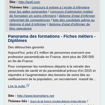
Site :
http://iestl.com
Thèmes liés :
concours d entree a l ecole d infirmiere
pour les aides soignantes
/
concours d'admission institut
de formation en soins infirmiers
/
diplome d'etat d'infirmier
referentiel de competences
/
liste des candidats admis au
diplome d etat d infirmier
/
diplome d'etat d'infirmier de
bloc operatoire
Panorama des formations - Fiches métiers -
Diplômes
Des débouchés garantis
Aujourd'hui, près d'1 million de personnes exercent une
profession paramédicale en France, dont plus de 200 000
en Ile-de-France.
Pour compenser les nombreux départs à la retraite des
personnels de santé et du paramédical prévus d'ici 2015 et
répondre à l'augmentation des besoins de soins liée au
vieillissement de la population, un recrutement massif de...
Lire la suite
Site :
http://www.lesmetiers.net
Thèmes liés :
/
drass ile de france resultat diplome d'etat infirmier