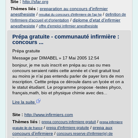
Site :
http://sfar.org
Thèmes liés :
preparation au concours d'infirmier
anesthesiste
/
/
definition de
resultat du concours d'infirmiere de l'ap hp
/
diplome d'etat d'infirmier
l'infirmiere d'accueil et d'orientation
anesthesiste
/
offre d'emploi infirmier anesthesiste
Prépa gratuite - communauté infirmière :
concours ...
Prépa gratuite
Message par DIMABEL » 17 Mai 2005 12:54
bonjour, je me suis inscrit en prépa au cas ou mes
concours seraient ratés cette année et c'est gratuit tout
au moins je n'ai pas entendu parler de payer lors de mon
inscription. Cettte prépa ce déroule dans un lycée et on a
le statut étudiant. Le programme propose -testes phyco,
français,math, bio et physique chimie avec des...
Lire la suite
Site :
http://www.infirmiers.com
Thèmes liés :
/
prepa concours infirmiere gratuit
prepa infirmiere
/
/
prepa aux
prepa d'infirmiere gratuite
gratuite ile de france
concours d'infirmiere
/
concours reserve d'infirmier(e) de