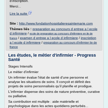
d'inscription.
Merci...
Lire la suite
Site :
http://www.fondationhospitalieresaintemarie.com
Thèmes liés :
preparation au concours d entree a l ecole
d infirmiere
/
ecole de preparation au concours d'infirmiere en ile de
/
examen d entree a l ecole d infirmiere
/
inscription
france
a l ecole d infirmiere
/
preparation au concours d'infirmier ile de
france
Les études, le métier d'infirmier - Progress
Santé
Stages Intensifs
Le métier d'infirmier
Un infirmier évalue l'état de santé d'une personne et
analyse les situations de soins. Il conçoit et définit des
projets de soins personnalisés qu'il planifie et prodigue.
L'infirmier dispense des soins de nature préventive, curative
ou palliative.
Sa contribution est multiple : aide matérielle et
psychologique dans les actes quotidiens perturbés...