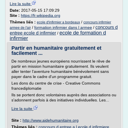
Lire la suite
Date:
2017-05-15 17:09:29
Site :
https://fr.wikipedia.org
Thèmes liés :
/
ecole d'infirmier a bordeaux
concours infirmier
concours d
/
formation infirmier dans l armee
/
armee de l'air
ecole de formation d
entree ecole d infirmier
/
infirmier
Partir en humanitaire gratuitement et
facilement ...
De nombreux jeunes européens nourrissent le rêve de
partir en mission humanitaire gratuitement. Ils veulent
aller tenter l'aventure humanitaire bénévolement sans
payer dans le cadre d'un programme gratuit.
Les dons du centre de crise - Creative Commons
francediplomatie
Ils se portent donc volontaires auprès des associations ou
s'adonnent parfois à des initiatives individuelles. Les...
Lire la suite
Site :
http://www.aidehumanitaire.org
Thèmes liés :
concours d entree a l ecole d infirmiere