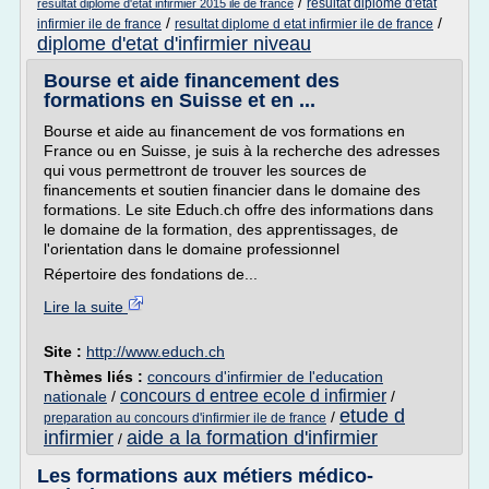
/
resultat diplome d'etat
resultat diplome d'etat infirmier 2015 ile de france
/
/
infirmier ile de france
resultat diplome d etat infirmier ile de france
diplome d'etat d'infirmier niveau
Bourse et aide financement des
formations en Suisse et en ...
Bourse et aide au financement de vos formations en
France ou en Suisse, je suis à la recherche des adresses
qui vous permettront de trouver les sources de
financements et soutien financier dans le domaine des
formations. Le site Educh.ch offre des informations dans
le domaine de la formation, des apprentissages, de
l'orientation dans le domaine professionnel
Répertoire des fondations de...
Lire la suite
Site :
http://www.educh.ch
Thèmes liés :
concours d'infirmier de l'education
concours d entree ecole d infirmier
nationale
/
/
etude d
/
preparation au concours d'infirmier ile de france
infirmier
aide a la formation d'infirmier
/
Les formations aux métiers médico-