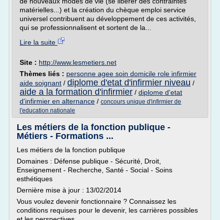
de nouveaux modes de vie (se libérer des contraintes
matérielles...) et la création du chèque emploi service
universel contribuent au développement de ces activités,
qui se professionnalisent et sortent de la...
Lire la suite
Site :
http://www.lesmetiers.net
Thèmes liés :
personne agee soin domicile role infirmier
diplome d'etat d'infirmier niveau
aide soignant
/
/
aide a la formation d'infirmier
/
diplome d'etat
d'infirmier en alternance
/
concours unique d'infirmier de
l'education nationale
Les métiers de la fonction publique -
Métiers - Formations ...
Les métiers de la fonction publique
Domaines : Défense publique - Sécurité, Droit,
Enseignement - Recherche, Santé - Social - Soins
esthétiques
Dernière mise à jour : 13/02/2014
Vous voulez devenir fonctionnaire ? Connaissez les
conditions requises pour le devenir, les carrières possibles
et les perspectives...