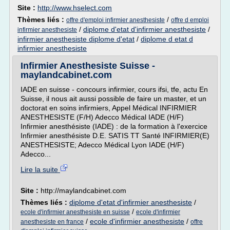
Site :
http://www.hselect.com
Thèmes liés :
/
offre d'emploi infirmier anesthesiste
offre d emploi
/
diplome d'etat d'infirmier anesthesiste
/
infirmier anesthesiste
infirmier anesthesiste diplome d'etat
/
diplome d etat d
infirmier anesthesiste
Infirmier Anesthesiste Suisse -
maylandcabinet.com
IADE en suisse - concours infirmier, cours ifsi, tfe, actu En
Suisse, il nous ait aussi possible de faire un master, et un
doctorat en soins infirmiers, Appel Médical INFIRMIER
ANESTHESISTE (F/H) Adecco Médical IADE (H/F)
Infirmier anesthésiste (IADE) : de la formation à l'exercice
Infirmier anesthésiste D.E. SATIS TT Santé INFIRMIER(E)
ANESTHESISTE; Adecco Médical Lyon IADE (H/F)
Adecco...
Lire la suite
Site :
http://maylandcabinet.com
Thèmes liés :
diplome d'etat d'infirmier anesthesiste
/
/
ecole d'infirmier anesthesiste en suisse
ecole d'infirmier
/
ecole d'infirmier anesthesiste
/
anesthesiste en france
offre