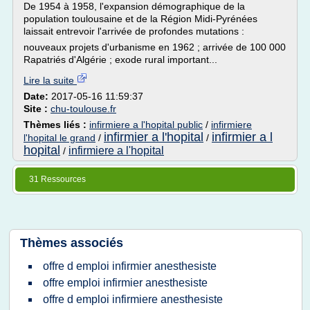
De 1954 à 1958, l'expansion démographique de la
population toulousaine et de la Région Midi-Pyrénées
laissait entrevoir l'arrivée de profondes mutations :
nouveaux projets d'urbanisme en 1962 ; arrivée de 100 000
Rapatriés d'Algérie ; exode rural important...
Lire la suite
Date:
2017-05-16 11:59:37
Site :
chu-toulouse.fr
Thèmes liés :
infirmiere a l'hopital public
/
infirmiere
infirmier a l'hopital
infirmier a l
l'hopital le grand
/
/
hopital
infirmiere a l'hopital
/
31 Ressources
Thèmes associés
offre d emploi infirmier anesthesiste
offre emploi infirmier anesthesiste
offre d emploi infirmiere anesthesiste