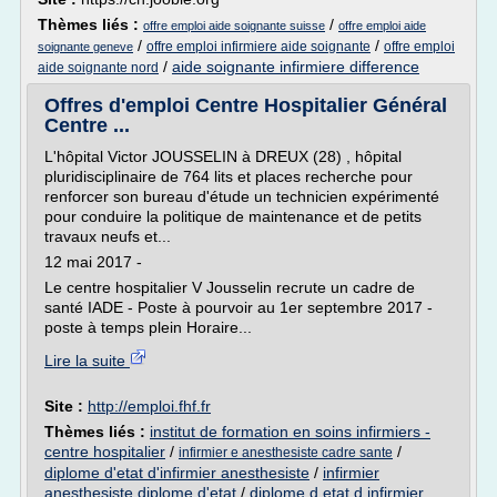
Thèmes liés :
/
offre emploi aide soignante suisse
offre emploi aide
/
/
offre emploi infirmiere aide soignante
offre emploi
soignante geneve
/
aide soignante infirmiere difference
aide soignante nord
Offres d'emploi Centre Hospitalier Général
Centre ...
L'hôpital Victor JOUSSELIN à DREUX (28) , hôpital
pluridisciplinaire de 764 lits et places recherche pour
renforcer son bureau d'étude un technicien expérimenté
pour conduire la politique de maintenance et de petits
travaux neufs et...
12 mai 2017 -
Le centre hospitalier V Jousselin recrute un cadre de
santé IADE - Poste à pourvoir au 1er septembre 2017 -
poste à temps plein Horaire...
Lire la suite
Site :
http://emploi.fhf.fr
Thèmes liés :
institut de formation en soins infirmiers -
centre hospitalier
/
/
infirmier e anesthesiste cadre sante
diplome d'etat d'infirmier anesthesiste
/
infirmier
anesthesiste diplome d'etat
/
diplome d etat d infirmier