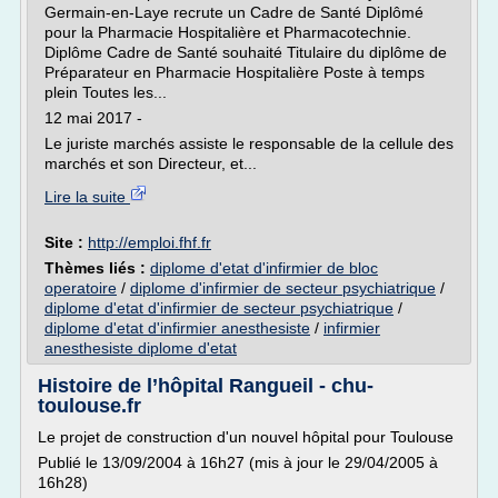
Germain-en-Laye recrute un Cadre de Santé Diplômé
pour la Pharmacie Hospitalière et Pharmacotechnie.
Diplôme Cadre de Santé souhaité Titulaire du diplôme de
Préparateur en Pharmacie Hospitalière Poste à temps
plein Toutes les...
12 mai 2017 -
Le juriste marchés assiste le responsable de la cellule des
marchés et son Directeur, et...
Lire la suite
Site :
http://emploi.fhf.fr
Thèmes liés :
diplome d'etat d'infirmier de bloc
operatoire
/
diplome d'infirmier de secteur psychiatrique
/
diplome d'etat d'infirmier de secteur psychiatrique
/
diplome d'etat d'infirmier anesthesiste
/
infirmier
anesthesiste diplome d'etat
Histoire de l’hôpital Rangueil - chu-
toulouse.fr
Le projet de construction d'un nouvel hôpital pour Toulouse
Publié le 13/09/2004 à 16h27 (mis à jour le 29/04/2005 à
16h28)