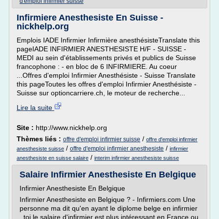
d'emploi infirmier suisse
Infirmiere Anesthesiste En Suisse -
nickhelp.org
Emplois IADE Infirmier Infirmière anesthésisteTranslate this
pageIADE INFIRMIER ANESTHESISTE H/F - SUISSE -
MEDI au sein d'établissements privés et publics de Suisse
francophone : - en bloc de 6 INFIRMIERE. Au coeur
...Offres d'emploi Infirmier Anesthésiste - Suisse Translate
this pageToutes les offres d'emploi Infirmier Anesthésiste -
Suisse sur optioncarriere.ch, le moteur de recherche...
Lire la suite
Site :
http://www.nickhelp.org
Thèmes liés :
/
offre d'emploi infirmier suisse
offre d'emploi infirmier
/
/
offre d'emploi infirmier anesthesiste
anesthesiste suisse
infirmier
/
anesthesiste en suisse salaire
interim infirmier anesthesiste suisse
Salaire Infirmier Anesthesiste En Belgique
Infirmier Anesthesiste En Belgique
Infirmier Anesthesiste en Belgique ? - Infirmiers.com Une
personne ma dit qu'en ayant le diplome belge en infirmier
. toi le salaire d'infirmier est plus intéressant en France ou