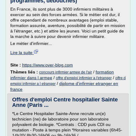
programmes, débouchés)
En France, ils sont plus de 3000 infirmiers militaires à
exercer au sein des forces armées. Si le métier est dur, il
offre cependant de nombreux avantages (emploi stable,
formation assurée, aventure, possibilité de partir en mission
à l'étranger, etc.) et attire les jeunes. Voici un petit guide de
la marche à suivre pour devenir infirmier militaire.
Le métier d'infirmier...
Lire la suite
Site :
https://www.over-blog.com
Thèmes liés :
/
formation
concours infirmier armee de l'air
infirmier dans l armee
/
/
offre d'emploi infirmier a l'etranger
offre d
/
diplome d'infirmier etranger en
emploi infirmier a l etranger
france
Offres d'emploi Centre hospitalier Sainte
Anne (Paris ...
*Le Centre Hospitalier Sainte-Anne recrute un(e)
technicien (ne) de laboratoire pour son laboratoire
polyvalent de biologie. *Contrats : CDD puis CDI ou
mutation - Poste à temps plein *Horaires variables (6h45-
14h20/ 8h30-16h06 ou 9h-16h36 /...