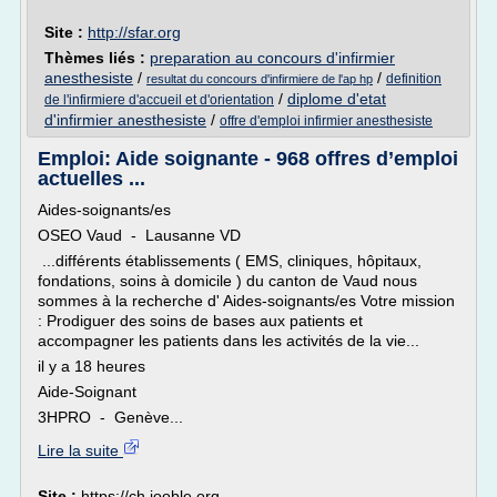
Site :
http://sfar.org
Thèmes liés :
preparation au concours d'infirmier
anesthesiste
/
/
definition
resultat du concours d'infirmiere de l'ap hp
/
diplome d'etat
de l'infirmiere d'accueil et d'orientation
d'infirmier anesthesiste
/
offre d'emploi infirmier anesthesiste
Emploi: Aide soignante - 968 offres d’emploi
actuelles ...
Aides-soignants/es
OSEO Vaud - Lausanne VD
...différents établissements ( EMS, cliniques, hôpitaux,
fondations, soins à domicile ) du canton de Vaud nous
sommes à la recherche d' Aides-soignants/es Votre mission
: Prodiguer des soins de bases aux patients et
accompagner les patients dans les activités de la vie...
il y a 18 heures
Aide-Soignant
3HPRO - Genève...
Lire la suite
Site :
https://ch.jooble.org