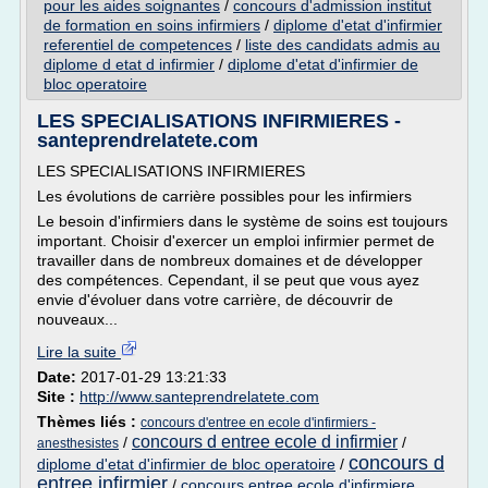
pour les aides soignantes
/
concours d'admission institut
de formation en soins infirmiers
/
diplome d'etat d'infirmier
referentiel de competences
/
liste des candidats admis au
diplome d etat d infirmier
/
diplome d'etat d'infirmier de
bloc operatoire
LES SPECIALISATIONS INFIRMIERES -
santeprendrelatete.com
LES SPECIALISATIONS INFIRMIERES
Les évolutions de carrière possibles pour les infirmiers
Le besoin d'infirmiers dans le système de soins est toujours
important. Choisir d'exercer un emploi infirmier permet de
travailler dans de nombreux domaines et de développer
des compétences. Cependant, il se peut que vous ayez
envie d'évoluer dans votre carrière, de découvrir de
nouveaux...
Lire la suite
Date:
2017-01-29 13:21:33
Site :
http://www.santeprendrelatete.com
Thèmes liés :
concours d'entree en ecole d'infirmiers -
concours d entree ecole d infirmier
/
/
anesthesistes
concours d
diplome d'etat d'infirmier de bloc operatoire
/
entree infirmier
/
concours entree ecole d'infirmiere