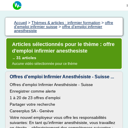
Accueil
>
Thèmes & articles : infirmier formation
>
offre
d'emploi infirmier suisse
>
offre d'emploi infirmier
anesthesiste
Articles sélectionnés pour le thème : offre
d'emploi infirmier anesthesiste
31 articles
→
Aucune vidéo sélectionnée pour ce thème
Offres d'emploi Infirmier Anesthésiste - Suisse ...
Offres d'emploi Infirmier Anesthésiste - Suisse
Enregistrer comme alerte
1 à 20 de 23 offres d'emploi
Partager votre recherche
Careerplus SA - Genève
Votre nouvel employeur vous offre les responsabilités
suivantes: En tant qu'infirmier anesthésiste, vous travaillez
en étroite... obligatoirement des compétences suivantes :