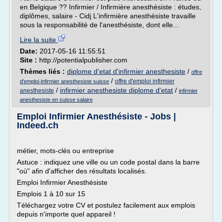
en Belgique ?? Infirmier / Infirmière anesthésiste : études,
diplômes, salaire - Cidj L'infirmière anesthésiste travaille
sous la responsabilité de l'anesthésiste, dont elle...
Lire la suite
Date:
2017-05-16 11:55:51
Site :
http://potentialpublisher.com
Thèmes liés :
diplome d'etat d'infirmier anesthesiste
/
offre
/
offre d'emploi infirmier
d'emploi infirmier anesthesiste suisse
/
infirmier anesthesiste diplome d'etat
/
anesthesiste
infirmier
anesthesiste en suisse salaire
Emploi Infirmier Anesthésiste - Jobs |
Indeed.ch
métier, mots-clés ou entreprise
Astuce : indiquez une ville ou un code postal dans la barre
"où" afin d'afficher des résultats localisés.
Emploi Infirmier Anesthésiste
Emplois 1 à 10 sur 15
Téléchargez votre CV et postulez facilement aux emplois
depuis n'importe quel appareil !