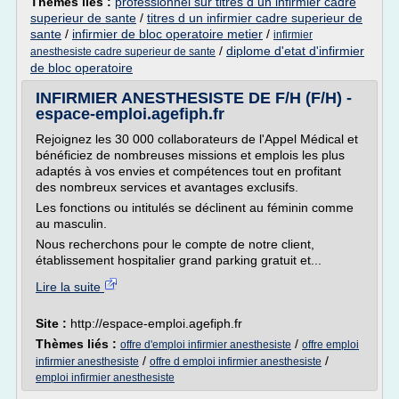
Thèmes liés :
professionnel sur titres d un infirmier cadre
superieur de sante
/
titres d un infirmier cadre superieur de
sante
/
infirmier de bloc operatoire metier
/
infirmier
/
diplome d'etat d'infirmier
anesthesiste cadre superieur de sante
de bloc operatoire
INFIRMIER ANESTHESISTE DE F/H (F/H) -
espace-emploi.agefiph.fr
Rejoignez les 30 000 collaborateurs de l'Appel Médical et
bénéficiez de nombreuses missions et emplois les plus
adaptés à vos envies et compétences tout en profitant
des nombreux services et avantages exclusifs.
Les fonctions ou intitulés se déclinent au féminin comme
au masculin.
Nous recherchons pour le compte de notre client,
établissement hospitalier grand parking gratuit et...
Lire la suite
Site :
http://espace-emploi.agefiph.fr
Thèmes liés :
/
offre d'emploi infirmier anesthesiste
offre emploi
/
/
infirmier anesthesiste
offre d emploi infirmier anesthesiste
emploi infirmier anesthesiste