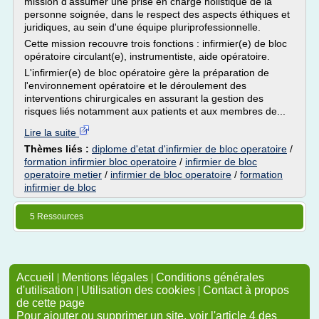
mission d'assumer une prise en charge holistique de la
personne soignée, dans le respect des aspects éthiques et
juridiques, au sein d'une équipe pluriprofessionnelle.
Cette mission recouvre trois fonctions : infirmier(e) de bloc
opératoire circulant(e), instrumentiste, aide opératoire.
L'infirmier(e) de bloc opératoire gère la préparation de
l'environnement opératoire et le déroulement des
interventions chirurgicales en assurant la gestion des
risques liés notamment aux patients et aux membres de...
Lire la suite
Thèmes liés :
diplome d'etat d'infirmier de bloc operatoire
/
formation infirmier bloc operatoire
/
infirmier de bloc
operatoire metier
/
infirmier de bloc operatoire
/
formation
infirmier de bloc
5 Ressources
Accueil
|
Mentions légales
|
Conditions générales
d'utilisation
|
Utilisation des cookies
|
Contact à propos
de cette page
Pour ajouter ou supprimer un site, voir l'article 4 des