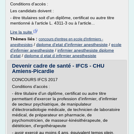
Conditions d'accès :
Les candidats doivent :
- être titulaires soit d'un diplôme, certificat ou autre titre
mentionné à l'article L. 4311-3 ou à l'article...
Lire la suite
Thèmes liés :
concours d'entree en ecole d'infirmiers -
/
diplome d'etat d'infirmier anesthesiste
/
ecole
anesthesistes
d'infirmier anesthesiste
/
infirmier anesthesiste diplome
d'etat
/
diplome d etat d infirmier anesthesiste
Devenir cadre de santé - IFCS - CHU
Amiens-Picardie
CONCOURS IFCS 2017
Conditions d'accès :
- être titulaire d'un diplôme, certificat ou autre titre
permettant d'exercer la profession d'infirmier, d'infirmier
de secteur psychiatrique, de manipulateur
d'électroradiologie médicale, de technicien de laboratoire
médical, de préparateur en pharmacie, de
psychomotricien, de masseur-kinésithérapeute, de
diététicien, d'ergothérapeute
- avoir exercé au moins 4 ans, équivalent temps plein,