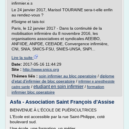
infirmier.e.s
Le 24 janvier 2017, Marisol TOURAINE sera-t-elle enfin
au rendez-vous ?
#Soigne et tais-toi
Paris, le 12 janvier 2017 - Dans la continuité de la
mobilisation infirmière du 8 novembre 2016, les
organisations associatives et syndicales AEEIBO,
ANFIIDE, ANPDE, CEEIADE, Convergence infirmière,
CNI, SNIA, SNICS-FSU, SNIES-UNSA, SNPI...
Lire la suite
Date:
2017-05-16 11:44:29
Site :
http://www.snics.org
Thèmes liés :
soin infirmier au bloc operatoire
/
diplome
d'etat d'infirmier de bloc operatoire
/
infirmier e anesthesiste
etudiant en soin infirmier
/
/
formation
cadre sante
infirmier bloc operatoire
Asfa - Association Saint François d'Assise
BIENVENUE À L'ÉCOLE DE PUÉRICULTRICES
L'Ecole est accessible par la rue Saint-Philippe, coté
boulevard sud.
Une école, une formation, un métier