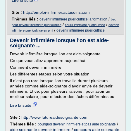
Lire la suite
Site :
http://emploi-infirmier.actusoins.com
Thèmes liés :
/
devenir infirmiere puericultrice la formation
bac
/
/
pour devenir infirmiere puericultrice
cours infirmiere puericultrice
devenir
/
devenir infirmiere puericultrice
infirmiere puericultrice en pmi
Devenir infirmière lorsque l’on est aide-
soignante ...
Devenir infirmière lorsque l'on est aide-soignante
Ce que vous allez apprendre aujourd'hui
Comment devenir infirmière
Les différentes étapes selon votre situation
Il n'est pas rare lorsque l'on travaille durant plusieurs
années comme aide-soignante d'avoir envie de devenir
infirmière. Et ce, pour plusieurs raisons : pour avoir un
meilleur salaire, pour effectuer des tâches différentes ou...
Lire la suite
Site :
http://www.futureaidesoignante.com
Thèmes liés :
/
pourquoi devenir infirmiere et pas aide soignante
aide soignante devenir infirmiere
/
concours aide soignante