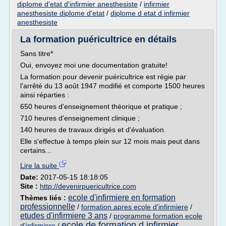
diplome d'etat d'infirmier anesthesiste
/
infirmier
anesthesiste diplome d'etat
/
diplome d etat d infirmier
anesthesiste
La formation puéricultrice en détails
Sans titre*
Oui, envoyez moi une documentation gratuite!
La formation pour devenir puéricultrice est régie par
l'arrêté du 13 août 1947 modifié et comporte 1500 heures
ainsi réparties :
650 heures d'enseignement théorique et pratique ;
710 heures d'enseignement clinique ;
140 heures de travaux dirigés et d'évaluation.
Elle s'effectue à temps plein sur 12 mois mais peut dans
certains...
Lire la suite
Date:
2017-05-15 18:18:05
Site :
http://devenirpuericultrice.com
ecole d'infirmiere en formation
Thèmes liés :
professionnelle
/
formation apres ecole d'infirmiere
/
etudes d'infirmiere 3 ans
/
programme formation ecole
ecole de formation d infirmier
d'infirmiere
/