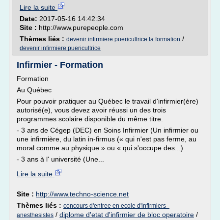
Lire la suite
Date:
2017-05-16 14:42:34
Site :
http://www.purepeople.com
Thèmes liés :
/
devenir infirmiere puericultrice la formation
devenir infirmiere puericultrice
Infirmier - Formation
Formation
Au Québec
Pour pouvoir pratiquer au Québec le travail d'infirmier(ère)
autorisé(e), vous devez avoir réussi un des trois
programmes scolaire disponible du même titre.
- 3 ans de Cégep (DEC) en Soins Infirmier (Un infirmier ou
une infirmière, du latin in-firmus (« qui n'est pas ferme, au
moral comme au physique » ou « qui s'occupe des...)
- 3 ans à l' université (Une...
Lire la suite
Site :
http://www.techno-science.net
Thèmes liés :
concours d'entree en ecole d'infirmiers -
/
diplome d'etat d'infirmier de bloc operatoire
/
anesthesistes