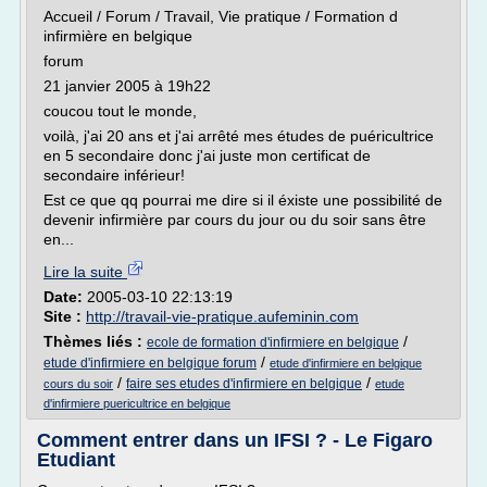
Accueil / Forum / Travail, Vie pratique / Formation d
infirmière en belgique
forum
21 janvier 2005 à 19h22
coucou tout le monde,
voilà, j'ai 20 ans et j'ai arrêté mes études de puéricultrice
en 5 secondaire donc j'ai juste mon certificat de
secondaire inférieur!
Est ce que qq pourrai me dire si il éxiste une possibilité de
devenir infirmière par cours du jour ou du soir sans être
en...
Lire la suite
Date:
2005-03-10 22:13:19
Site :
http://travail-vie-pratique.aufeminin.com
Thèmes liés :
/
ecole de formation d'infirmiere en belgique
/
etude d'infirmiere en belgique forum
etude d'infirmiere en belgique
/
/
faire ses etudes d'infirmiere en belgique
cours du soir
etude
d'infirmiere puericultrice en belgique
Comment entrer dans un IFSI ? - Le Figaro
Etudiant