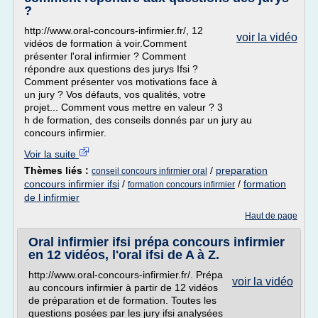
?
http://www.oral-concours-infirmier.fr/, 12
voir la vidéo
vidéos de formation à voir.Comment
présenter l'oral infirmier ? Comment
répondre aux questions des jurys Ifsi ?
Comment présenter vos motivations face à
un jury ? Vos défauts, vos qualités, votre
projet... Comment vous mettre en valeur ? 3
h de formation, des conseils donnés par un jury au
concours infirmier.
Voir la suite
Thèmes liés :
/
preparation
conseil concours infirmier oral
concours infirmier ifsi
/
/
formation
formation concours infirmier
de l infirmier
Haut de page
Oral infirmier ifsi prépa concours infirmier
en 12 vidéos, l'oral ifsi de A à Z.
http://www.oral-concours-infirmier.fr/. Prépa
voir la vidéo
au concours infirmier à partir de 12 vidéos
de préparation et de formation. Toutes les
questions posées par les jury ifsi analysées