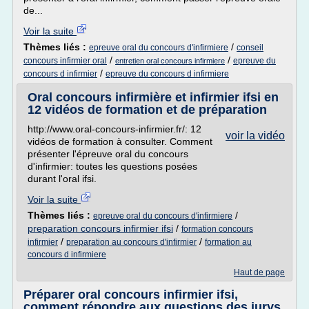
de...
Voir la suite
Thèmes liés :
/
epreuve oral du concours d'infirmiere
conseil
/
/
concours infirmier oral
epreuve du
entretien oral concours infirmiere
/
concours d infirmier
epreuve du concours d infirmiere
Oral concours infirmière et infirmier ifsi en
12 vidéos de formation et de préparation
http://www.oral-concours-infirmier.fr/: 12
voir la vidéo
vidéos de formation à consulter. Comment
présenter l'épreuve oral du concours
d'infirmier: toutes les questions posées
durant l'oral ifsi.
Voir la suite
Thèmes liés :
/
epreuve oral du concours d'infirmiere
preparation concours infirmier ifsi
/
formation concours
/
/
infirmier
preparation au concours d'infirmier
formation au
concours d infirmiere
Haut de page
Préparer oral concours infirmier ifsi,
comment répondre aux questions des jurys