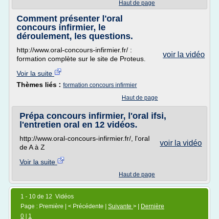
Haut de page
Comment présenter l'oral
concours infirmier, le
déroulement, les questions.
http://www.oral-concours-infirmier.fr/ :
voir la vidéo
formation complète sur le site de Proteus.
Voir la suite
Thèmes liés :
formation concours infirmier
Haut de page
Prépa concours infirmier, l'oral ifsi,
l'entretien oral en 12 vidéos.
http://www.oral-concours-infirmier.fr/, l'oral
voir la vidéo
de A à Z
Voir la suite
Haut de page
1 - 10 de 12 Vidéos
Page : Première | < Précédente |
Suivante
> |
Dernière
0
|
1