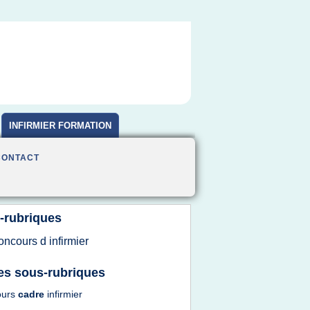
INFIRMIER FORMATION
CONTACT
-rubriques
oncours
d
infirmier
es sous-rubriques
ours
cadre
infirmier