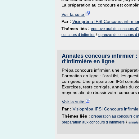
La préparation au concours est complète
Voir la suite
Par :
Visioprépa IFSI Concours infirmier
Thèmes liés :
epreuve oral du concours d'i
/
concours d infirmier
epreuve du concours d i
Annales concours infirmier :
d'infirmière en ligne
Prépa concours infirmier, une préparatio
Formation en ligne : l'oral ifsi, les que
corrigées. Une préparation IFSI complèt
Exercices, tests corrigés, annales du c
moyens afin de réussir votre concours e
Voir la suite
Par :
Visioprépa IFSI Concours infirmier
Thèmes liés :
preparation au concours d'in
/
preparation aux concours d infirmiere
annale