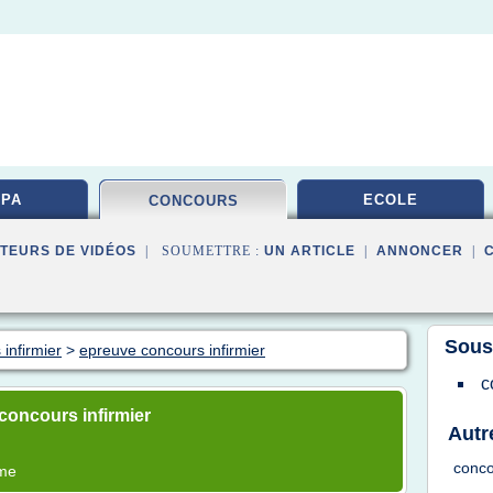
PA
ECOLE
CONCOURS
TEURS DE VIDÉOS
| SOUMETTRE :
UN ARTICLE
|
ANNONCER
|
Sous
infirmier
>
epreuve concours infirmier
c
concours infirmier
Autr
conc
ème