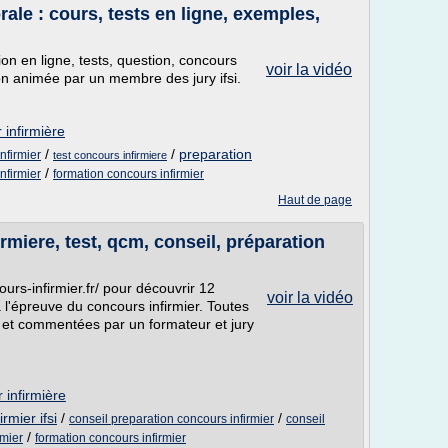
ale : cours, tests en ligne, exemples,
ion en ligne, tests, question, concours
voir la vidéo
on animée par un membre des jury ifsi.
 infirmière
/
/
preparation
nfirmier
test concours infirmiere
/
nfirmier
formation concours infirmier
Haut de page
irmiere, test, qcm, conseil, préparation
ours-infirmier.fr/ pour découvrir 12
voir la vidéo
 l'épreuve du concours infirmier. Toutes
s et commentées par un formateur et jury
 infirmière
rmier ifsi
/
/
conseil preparation concours infirmier
conseil
/
rmier
formation concours infirmier