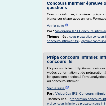
Concours infirmier épreuve or
questions
Concours infirmier, infirmière : préparat
blancs sur skype avec un jury. Formati
Voir la suite
Par :
Visioprépa IFSI Concours infirmier
Thèmes liés :
cours preparation concours i
concours infirmier ifsi
/
epreuve concours i
Prépa concours infirmier, inf
concours ifsi
Cliquez sur le lien: http://www.oral-conc
vidéos de formation et de préparation à
les questions posées à l'oral analysée
au concours infirmier.
Voir la suite
Par :
Visioprépa IFSI Concours infirmier
Thèmes liés :
preparation concours infi
/
oral concours infirmiere
prepa concours infi