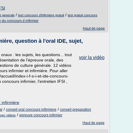
FSI
/
/
re generale
test concours d'infirmiere gratuit
test gratuit concours
 du concours d infirmier
Haut de page
ière, question à l'oral IDE, sujet,
oraux : les sujets, les questions... tout
voir la vidéo
ésentation de l'épreuve orale, des
uestions de culture générale. 12 vidéos
rs infirmier et infirmière. Pour aller
r/accueil/index-i-f-s-i-et-ide-concours-
concours infirmier, l'entretien IFSI ,
 infirmière
/
/
al
conseil oral concours infirmiere
conseil preparation
/
epreuve concours infirmier
avec videos
Haut de page