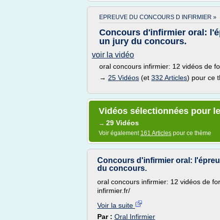
EPREUVE DU CONCOURS D INFIRMIER »
Concours d'infirmier oral: l'é
un jury du concours.
voir la vidéo
oral concours infirmier: 12 vidéos de fo
→
25 Vidéos
(et
332 Articles
) pour ce
Vidéos sélectionnées pour le
29 Vidéos
→
Voir également
161 Articles
pour ce thème
Concours d'infirmier oral: l'épreuv
du concours.
oral concours infirmier: 12 vidéos de f
infirmier.fr/
Voir la suite
Par :
Oral Infirmier