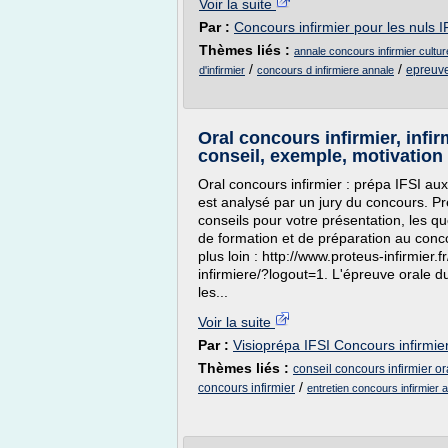
Voir la suite
Par :
Concours infirmier pour les nuls I
Thèmes liés :
annale concours infirmier cultu
/
/
epreuve
d'infirmier
concours d infirmiere annale
Oral concours infirmier, infirm
conseil, exemple, motivation
Oral concours infirmier : prépa IFSI aux 
est analysé par un jury du concours. Pr
conseils pour votre présentation, les q
de formation et de préparation au concou
plus loin : http://www.proteus-infirmier.f
infirmiere/?logout=1. L'épreuve orale du 
les...
Voir la suite
Par :
Visioprépa IFSI Concours infirmier
Thèmes liés :
conseil concours infirmier or
/
concours infirmier
entretien concours infirmier 