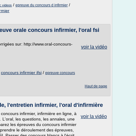
/
/
epreuve du concours d infirmier
ec videos
irmier
uve orale concours infirmier, l'oral fsi
orrigées sur: http://www.oral-concours-
voir la vidéo
/
concours infirmier ifsi
/
epreuve concours
Haut de page
, l'entretien infirmier, l'oral d'infirmière
concours infirmier, infirmière en ligne, à
voir la vidéo
 L'oral, les questions, les annales, une
parez les épreuves du concours infirmier
mprendre le déroulement des épreuves,
I. Passer des concours blancs à l'écrit.