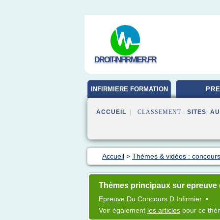
DROIT-INFIRMIER.FR
INFIRMIERE FORMATION
PRE
ACCUEIL
| CLASSEMENT :
SITES
,
AU
Accueil
>
Thèmes & vidéos : concours 
Thèmes principaux sur epreuve 
Epreuve
Du
Concours
D
Infirmier
•
Voir également
les articles
pour ce th