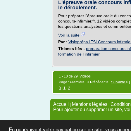
L'épreuve orale concours infir
le déroulement.
Pour préparer l'épreuve orale du conco
concours-infirmier.fr. 12 vidéos complèt
les questions analysées et commentée
Voir la suite
Par :
Visioprépa IFSI Concours infirmier
Thèmes liés :
preparation concours infi
formation de l infirmier
1 - 10 de 29 Vidéos
Page : Première | < Précédente |
Suivante
> |
0
|
1
|
2
Accueil
|
Mentions légales
|
Conditions
Pour ajouter ou supprimer un site, voi
En poursuivant votre navigation sur ce site, vous accep