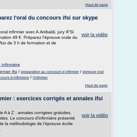
Haut de page
parez l'oral du concours ifsi sur skype
oral infirmier avec A.Anibaldi, jury IFSI.
voir la vidéo
mation 49 €. Préparez l'épreuve orale du
Plus de 3 h de formation et de
 infirmière
rmier ifsi
/
/
preparation au concours d infirmier
epreuve oral
/
cours d infirmiere
l'infirmier
Haut de page
mier : exercices corrigés et annales ifsi
e A à Z : annales corrigées gratuites,
voir la vidéo
uites. Le concours d'infirmière présenté
te la méthodologie de l'épreuve écrite
.