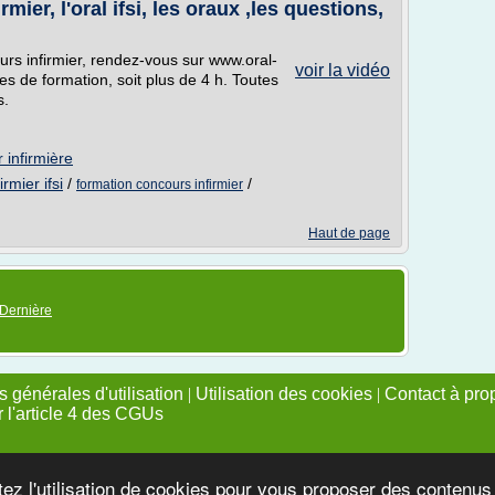
mier, l'oral ifsi, les oraux ,les questions,
urs infirmier, rendez-vous sur www.oral-
voir la vidéo
es de formation, soit plus de 4 h. Toutes
s.
 infirmière
rmier ifsi
/
/
formation concours infirmier
Haut de page
Dernière
 générales d'utilisation
|
Utilisation des cookies
|
Contact à pro
r l'article 4 des CGUs
tez l'utilisation de cookies pour vous proposer des contenu