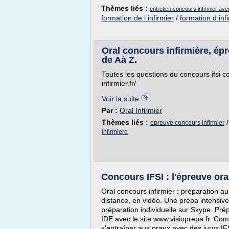
Thèmes liés :
entretien concours infirmier av
formation de l infirmier
/
formation d inf
Oral concours infirmière, épre
de Aà Z.
Toutes les questions du concours ifsi c
infirmier.fr/
Voir la suite
Par :
Oral Infirmier
Thèmes liés :
epreuve concours infirmier
infirmiere
Concours IFSI : l'épreuve orale
Oral concours infirmier : préparation au 
distance, en vidéo. Une prépa intensive.
préparation individuelle sur Skype. Pré
IDE avec le site www.visioprepa.fr. Co
s'entraîner aux oraux avec des jurys IFS