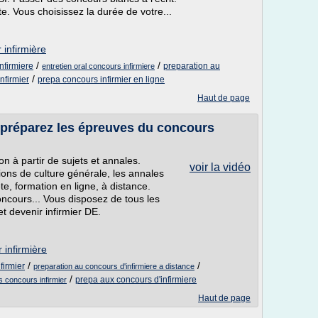
. Vous choisissez la durée de votre...
 infirmière
/
/
nfirmiere
preparation au
entretien oral concours infirmiere
/
nfirmier
prepa concours infirmier en ligne
Haut de page
 préparez les épreuves du concours
n à partir de sujets et annales.
voir la vidéo
stions de culture générale, les annales
e, formation en ligne, à distance.
oncours... Vous disposez de tous les
t devenir infirmier DE.
 infirmière
/
/
firmier
preparation au concours d'infirmiere a distance
/
prepa aux concours d'infirmiere
s concours infirmier
Haut de page