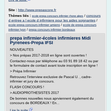
Site :
http://www.prepascore.fr
Thèmes liés :
/
concours
ecole prepa concours infirmier rhone alpes
d entree a l ecole d infirmiere pour les aides soignantes
/
/
ecole prepa concours infirmier amiens
ecole de prepa concours
/
infirmier lyon
prepa concours infirmier bordeaux
prepa infirmier-écoles infirmieres Midi
Pyrenees-Prepa IFSI
NOUVEAUTES
> Nos prépas 2017-2018 en ligne sont ouvertes !
Contactez-nous par téléphone au 03 91 89 18 42 ou par
le formulaire de contact avant toute inscription en ligne !
> Prépa Infirmier
Retrouvez l'interview exclusive de Pascal U. , cadre-
infirmier et jury de concours.
FLASH CONCOURS !
> AUDIOPROTHESISTES 2017
De bonnes nouvelles nous aprviennent également du
concours de BORDEAUX ! En...
Lire la suite