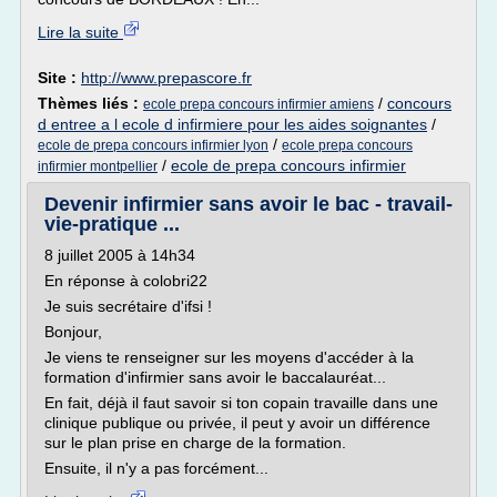
Lire la suite
Site :
http://www.prepascore.fr
Thèmes liés :
/
concours
ecole prepa concours infirmier amiens
d entree a l ecole d infirmiere pour les aides soignantes
/
/
ecole de prepa concours infirmier lyon
ecole prepa concours
/
ecole de prepa concours infirmier
infirmier montpellier
Devenir infirmier sans avoir le bac - travail-
vie-pratique ...
8 juillet 2005 à 14h34
En réponse à colobri22
Je suis secrétaire d'ifsi !
Bonjour,
Je viens te renseigner sur les moyens d'accéder à la
formation d'infirmier sans avoir le baccalauréat...
En fait, déjà il faut savoir si ton copain travaille dans une
clinique publique ou privée, il peut y avoir un différence
sur le plan prise en charge de la formation.
Ensuite, il n'y a pas forcément...