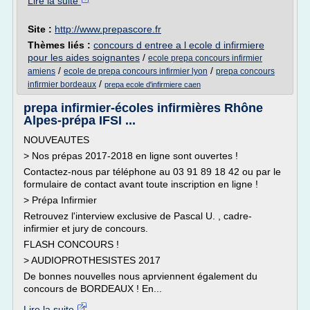
Lire la suite
Site :
http://www.prepascore.fr
Thèmes liés :
concours d entree a l ecole d infirmiere
pour les aides soignantes
/
ecole prepa concours infirmier
/
/
amiens
ecole de prepa concours infirmier lyon
prepa concours
/
infirmier bordeaux
prepa ecole d'infirmiere caen
prepa infirmier-écoles infirmières Rhône
Alpes-prépa IFSI ...
NOUVEAUTES
> Nos prépas 2017-2018 en ligne sont ouvertes !
Contactez-nous par téléphone au 03 91 89 18 42 ou par le
formulaire de contact avant toute inscription en ligne !
> Prépa Infirmier
Retrouvez l'interview exclusive de Pascal U. , cadre-
infirmier et jury de concours.
FLASH CONCOURS !
> AUDIOPROTHESISTES 2017
De bonnes nouvelles nous aprviennent également du
concours de BORDEAUX ! En...
Lire la suite