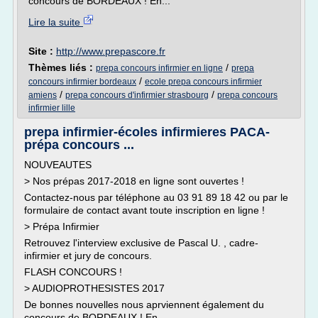
concours de BORDEAUX ! En...
Lire la suite
Site :
http://www.prepascore.fr
Thèmes liés :
/
prepa concours infirmier en ligne
prepa
/
concours infirmier bordeaux
ecole prepa concours infirmier
/
/
amiens
prepa concours d'infirmier strasbourg
prepa concours
infirmier lille
prepa infirmier-écoles infirmieres PACA-
prépa concours ...
NOUVEAUTES
> Nos prépas 2017-2018 en ligne sont ouvertes !
Contactez-nous par téléphone au 03 91 89 18 42 ou par le
formulaire de contact avant toute inscription en ligne !
> Prépa Infirmier
Retrouvez l'interview exclusive de Pascal U. , cadre-
infirmier et jury de concours.
FLASH CONCOURS !
> AUDIOPROTHESISTES 2017
De bonnes nouvelles nous aprviennent également du
concours de BORDEAUX ! En...