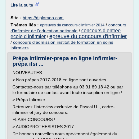
Lire la suite
Site :
https://diplomeo.com
Thèmes liés :
/
concours
epreuves du concours d'infirmier 2014
concours d entree
d'infirmier de l'education nationale
/
epreuve du concours d'infirmier
ecole d infirmier
/
/
concours d'admission institut de formation en soins
infirmiers
Prépa infirmier-prepa en ligne infirmier-
prépa ifsi ...
NOUVEAUTES
> Nos prépas 2017-2018 en ligne sont ouvertes !
Contactez-nous par téléphone au 03 91 89 18 42 ou par
le formulaire de contact avant toute inscription en ligne !
> Prépa Infirmier
Retrouvez l'interview exclusive de Pascal U. , cadre-
infirmier et jury de concours.
FLASH CONCOURS !
> AUDIOPROTHESISTES 2017
De bonnes nouvelles nous aprviennent également du