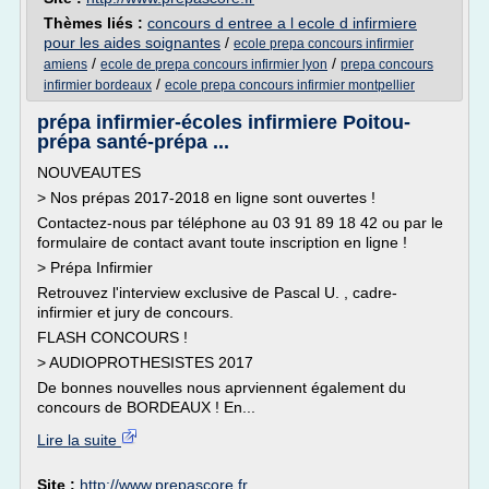
Thèmes liés :
concours d entree a l ecole d infirmiere
pour les aides soignantes
/
ecole prepa concours infirmier
/
/
amiens
ecole de prepa concours infirmier lyon
prepa concours
/
infirmier bordeaux
ecole prepa concours infirmier montpellier
prépa infirmier-écoles infirmiere Poitou-
prépa santé-prépa ...
NOUVEAUTES
> Nos prépas 2017-2018 en ligne sont ouvertes !
Contactez-nous par téléphone au 03 91 89 18 42 ou par le
formulaire de contact avant toute inscription en ligne !
> Prépa Infirmier
Retrouvez l'interview exclusive de Pascal U. , cadre-
infirmier et jury de concours.
FLASH CONCOURS !
> AUDIOPROTHESISTES 2017
De bonnes nouvelles nous aprviennent également du
concours de BORDEAUX ! En...
Lire la suite
Site :
http://www.prepascore.fr