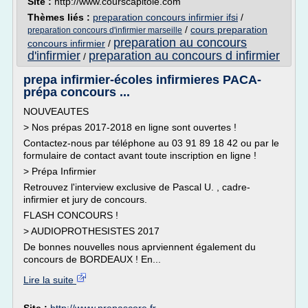
Site :
http://www.courscapitole.com
Thèmes liés :
preparation concours infirmier ifsi
/
/
cours preparation
preparation concours d'infirmier marseille
preparation au concours
concours infirmier
/
d'infirmier
preparation au concours d infirmier
/
prepa infirmier-écoles infirmieres PACA-
prépa concours ...
NOUVEAUTES
> Nos prépas 2017-2018 en ligne sont ouvertes !
Contactez-nous par téléphone au 03 91 89 18 42 ou par le
formulaire de contact avant toute inscription en ligne !
> Prépa Infirmier
Retrouvez l'interview exclusive de Pascal U. , cadre-
infirmier et jury de concours.
FLASH CONCOURS !
> AUDIOPROTHESISTES 2017
De bonnes nouvelles nous aprviennent également du
concours de BORDEAUX ! En...
Lire la suite