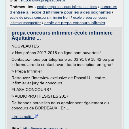
Site :
http://www.prepascore.fr
Thèmes liés :
/
concours
ecole prepa concours infirmier amiens
d entree a l ecole d infirmiere pour les aides soignantes
/
/
ecole de prepa concours infirmier lyon
ecole prepa concours
/
ecole de prepa concours infirmier
infirmier montpellier
prepa concours infirmier-école infirmiere
Aquitaine ...
NOUVEAUTES
> Nos prépas 2017-2018 en ligne sont ouvertes !
Contactez-nous par téléphone au 03 91 89 18 42 ou par
le formulaire de contact avant toute inscription en ligne !
> Prépa Infirmier
Retrouvez l'interview exclusive de Pascal U. , cadre-
infirmier et jury de concours.
FLASH CONCOURS !
> AUDIOPROTHESISTES 2017
De bonnes nouvelles nous aprviennent également du
concours de BORDEAUX ! En...
Lire la suite
Site :
http://www.prepascore.fr