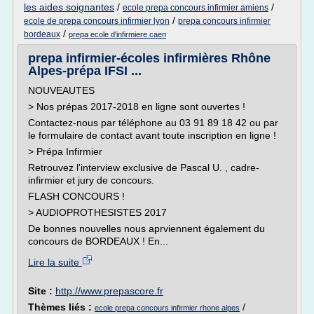
les aides soignantes
/
/
ecole prepa concours infirmier amiens
/
ecole de prepa concours infirmier lyon
prepa concours infirmier
/
bordeaux
prepa ecole d'infirmiere caen
prepa infirmier-écoles infirmières Rhône
Alpes-prépa IFSI ...
NOUVEAUTES
> Nos prépas 2017-2018 en ligne sont ouvertes !
Contactez-nous par téléphone au 03 91 89 18 42 ou par
le formulaire de contact avant toute inscription en ligne !
> Prépa Infirmier
Retrouvez l'interview exclusive de Pascal U. , cadre-
infirmier et jury de concours.
FLASH CONCOURS !
> AUDIOPROTHESISTES 2017
De bonnes nouvelles nous aprviennent également du
concours de BORDEAUX ! En...
Lire la suite
Site :
http://www.prepascore.fr
Thèmes liés :
/
ecole prepa concours infirmier rhone alpes