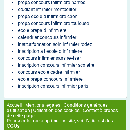
prepa concours infirmiere nantes
etudiant infirmier montpellier
prepa ecole d'infirmiere caen
prepa concours infirmiere toulouse
ecole prepa d infirmiere
calendrier concours infirmier
institut formation soin infirmier rodez
inscription a l ecole d infirmiere
concours infirmier sans reviser
inscription concours infirmier scolaire
concours ecole cadre infirmier
ecole prepa concours infirmiere
inscription concours infirmier paris
Accueil
|
Mentions légales
|
Conditions générales
d'utilisation
|
Utilisation des cookies
|
Contact à propos
de cette page
Pour ajouter ou supprimer un site, voir l'article 4 des
CGUs