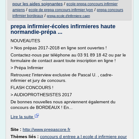
pour les aides soignantes
/
ecole prepa concours infirmier
/
/
amiens
ecole de prepa concours infirmier lyon
prepa concours
/
infirmier bordeaux
prepa ecole d'infirmiere caen
prepa infirmier-écoles infirmieres haute
normandie-prépa ...
NOUVEAUTES
> Nos prépas 2017-2018 en ligne sont ouvertes !
Contactez-nous par téléphone au 03 91 89 18 42 ou par le
formulaire de contact avant toute inscription en ligne !
> Prépa Infirmier
Retrouvez l'interview exclusive de Pascal U. , cadre-
infirmier et jury de concours.
FLASH CONCOURS !
> AUDIOPROTHESISTES 2017
De bonnes nouvelles nous aprviennent également du
concours de BORDEAUX ! En...
Lire la suite
Site :
http://www.prepascore.fr
Thèmes liés :
concours d entree a l ecole d infirmiere pour