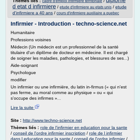
diplome
Thèmes liés :
/
cadre d'emploi infirmiere territoriale
d etat d infirmiere
/
/
etude
etude d'infirmiere au etats unis
d'infirmiere a 40 ans
/
cours d'infirmiere auxiliaire a quebec
Infirmier - Introduction - techno-science.net
Humanitaire
Professions voisines
Médecin (Un médecin est un professionnel de la santé
titulaire d'un diplôme de docteur en médecine. Il est chargé
de soigner les maladies, pathologies, et blessures de ses...)
Aide-soignant
Psychologue
modifier
Un infirmier ou une infirmière, du latin in-firmus (« qui n'est
pas ferme, au moral comme au physique » ou « qui
s'occupe des infirmes »...
Lire la suite
Site :
http://www.techno-science.net
Thèmes liés :
role de l'infirmier en education pour la sante
/
conseil de l'ordre infirmier inscription
/
role de l infirmier
dans l education pour la sante
/
conseil de l'ordre infirmier
/