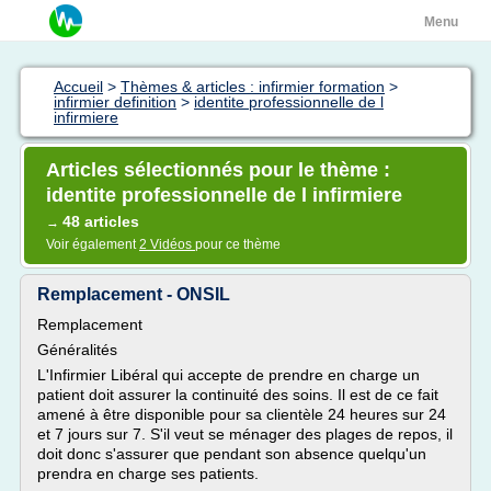
Menu
Accueil
>
Thèmes & articles : infirmier formation
>
infirmier definition
>
identite professionnelle de l
infirmiere
Articles sélectionnés pour le thème :
identite professionnelle de l infirmiere
48 articles
→
Voir également
2 Vidéos
pour ce thème
Remplacement - ONSIL
Remplacement
Généralités
L'Infirmier Libéral qui accepte de prendre en charge un
patient doit assurer la continuité des soins. Il est de ce fait
amené à être disponible pour sa clientèle 24 heures sur 24
et 7 jours sur 7. S'il veut se ménager des plages de repos, il
doit donc s'assurer que pendant son absence quelqu'un
prendra en charge ses patients.