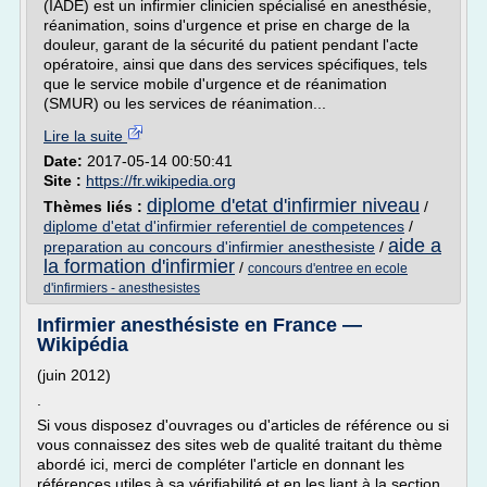
(IADE) est un infirmier clinicien spécialisé en anesthésie,
réanimation, soins d'urgence et prise en charge de la
douleur, garant de la sécurité du patient pendant l'acte
opératoire, ainsi que dans des services spécifiques, tels
que le service mobile d'urgence et de réanimation
(SMUR) ou les services de réanimation...
Lire la suite
Date:
2017-05-14 00:50:41
Site :
https://fr.wikipedia.org
diplome d'etat d'infirmier niveau
Thèmes liés :
/
diplome d'etat d'infirmier referentiel de competences
/
aide a
preparation au concours d'infirmier anesthesiste
/
la formation d'infirmier
/
concours d'entree en ecole
d'infirmiers - anesthesistes
Infirmier anesthésiste en France —
Wikipédia
(juin 2012)
.
Si vous disposez d'ouvrages ou d'articles de référence ou si
vous connaissez des sites web de qualité traitant du thème
abordé ici, merci de compléter l'article en donnant les
références utiles à sa vérifiabilité et en les liant à la section