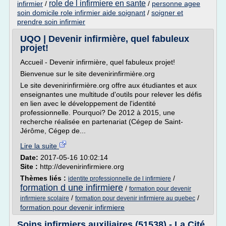
role de l infirmiere en sante
infirmier
/
/
personne agee
soin domicile role infirmier aide soignant
/
soigner et
prendre soin infirmier
UQO | Devenir infirmière, quel fabuleux
projet!
Accueil - Devenir infirmière, quel fabuleux projet!
Bienvenue sur le site devenirinfirmière.org
Le site devenirinfirmière.org offre aux étudiantes et aux
enseignantes une multitude d'outils pour relever les défis
en lien avec le développement de l'identité
professionnelle. Pourquoi? De 2012 à 2015, une
recherche réalisée en partenariat (Cégep de Saint-
Jérôme, Cégep de...
Lire la suite
Date:
2017-05-16 10:02:14
Site :
http://devenirinfirmiere.org
Thèmes liés :
/
identite professionnelle de l infirmiere
formation d une infirmiere
/
formation pour devenir
/
/
infirmiere scolaire
formation pour devenir infirmiere au quebec
formation pour devenir infirmiere
Soins infirmiers auxiliaires (51538) - La Cité