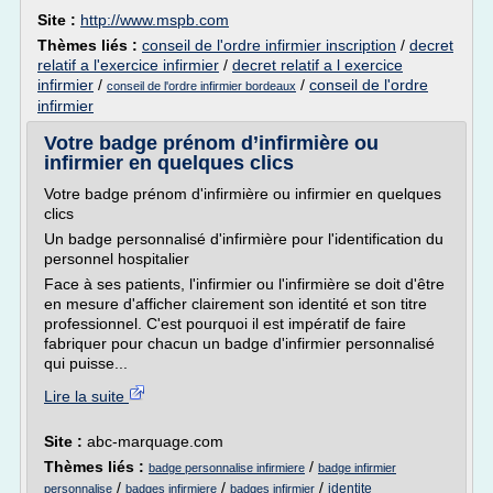
Site :
http://www.mspb.com
Thèmes liés :
conseil de l'ordre infirmier inscription
/
decret
relatif a l'exercice infirmier
/
decret relatif a l exercice
infirmier
/
/
conseil de l'ordre
conseil de l'ordre infirmier bordeaux
infirmier
Votre badge prénom d’infirmière ou
infirmier en quelques clics
Votre badge prénom d'infirmière ou infirmier en quelques
clics
Un badge personnalisé d'infirmière pour l'identification du
personnel hospitalier
Face à ses patients, l'infirmier ou l'infirmière se doit d'être
en mesure d'afficher clairement son identité et son titre
professionnel. C'est pourquoi il est impératif de faire
fabriquer pour chacun un badge d'infirmier personnalisé
qui puisse...
Lire la suite
Site :
abc-marquage.com
Thèmes liés :
/
badge personnalise infirmiere
badge infirmier
/
/
/
identite
personnalise
badges infirmiere
badges infirmier