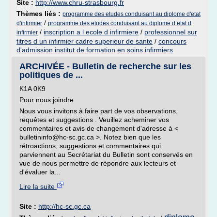
Site :
http://www.chru-strasbourg.fr
Thèmes liés :
programme des etudes conduisant au diplome d'etat
/
d'infirmier
programme des etudes conduisant au diplome d etat d
/
inscription a l ecole d infirmiere
/
professionnel sur
infirmier
titres d un infirmier cadre superieur de sante
/
concours
d'admission institut de formation en soins infirmiers
ARCHIVÉE - Bulletin de recherche sur les
politiques de ...
K1A 0K9
Pour nous joindre
Nous vous invitons à faire part de vos observations,
requêtes et suggestions . Veuillez acheminer vos
commentaires et avis de changement d'adresse à <
bulletininfo@hc-sc.gc.ca >. Notez bien que les
rétroactions, suggestions et commentaires qui
parviennent au Secrétariat du Bulletin sont conservés en
vue de nous permettre de répondre aux lecteurs et
d'évaluer la...
Lire la suite
Site :
http://hc-sc.gc.ca