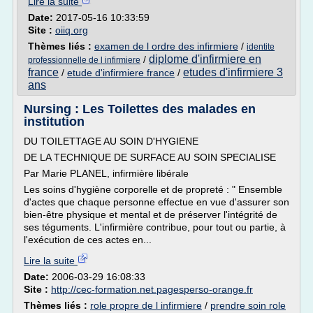
Lire la suite
Date:
2017-05-16 10:33:59
Site :
oiiq.org
Thèmes liés :
examen de l ordre des infirmiere
/
identite
diplome d'infirmiere en
/
professionnelle de l infirmiere
france
etudes d'infirmiere 3
/
etude d'infirmiere france
/
ans
Nursing : Les Toilettes des malades en
institution
DU TOILETTAGE AU SOIN D'HYGIENE
DE LA TECHNIQUE DE SURFACE AU SOIN SPECIALISE
Par Marie PLANEL, infirmière libérale
Les soins d'hygiène corporelle et de propreté : " Ensemble
d'actes que chaque personne effectue en vue d'assurer son
bien-être physique et mental et de préserver l'intégrité de
ses téguments. L'infirmière contribue, pour tout ou partie, à
l'exécution de ces actes en...
Lire la suite
Date:
2006-03-29 16:08:33
Site :
http://cec-formation.net.pagesperso-orange.fr
Thèmes liés :
role propre de l infirmiere
/
prendre soin role