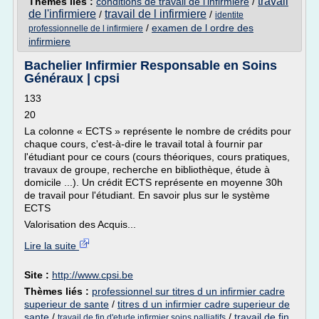
travail
Thèmes liés :
conditions de travail de l'infirmiere
/
de l'infirmiere
travail de l infirmiere
/
/
identite
/
examen de l ordre des
professionnelle de l infirmiere
infirmiere
Bachelier Infirmier Responsable en Soins
Généraux | cpsi
133
20
La colonne « ECTS » représente le nombre de crédits pour
chaque cours, c'est-à-dire le travail total à fournir par
l'étudiant pour ce cours (cours théoriques, cours pratiques,
travaux de groupe, recherche en bibliothèque, étude à
domicile ...). Un crédit ECTS représente en moyenne 30h
de travail pour l'étudiant. En savoir plus sur le système
ECTS
Valorisation des Acquis...
Lire la suite
Site :
http://www.cpsi.be
Thèmes liés :
professionnel sur titres d un infirmier cadre
superieur de sante
/
titres d un infirmier cadre superieur de
sante
/
/
travail de fin
travail de fin d'etude infirmier soins palliatifs