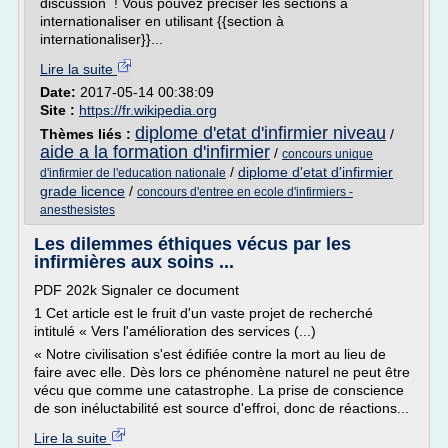
discussion ! Vous pouvez préciser les sections à
internationaliser en utilisant {{section à
internationaliser}}...
Lire la suite
Date:
2017-05-14 00:38:09
Site :
https://fr.wikipedia.org
diplome d'etat d'infirmier niveau
Thèmes liés :
/
aide a la formation d'infirmier
/
concours unique
/
diplome d'etat d'infirmier
d'infirmier de l'education nationale
grade licence
/
concours d'entree en ecole d'infirmiers -
anesthesistes
Les dilemmes éthiques vécus par les
infirmières aux soins ...
PDF 202k Signaler ce document
1 Cet article est le fruit d'un vaste projet de recherché
intitulé « Vers l'amélioration des services (...)
« Notre civilisation s'est édifiée contre la mort au lieu de
faire avec elle. Dès lors ce phénomène naturel ne peut être
vécu que comme une catastrophe. La prise de conscience
de son inéluctabilité est source d'effroi, donc de réactions...
Lire la suite