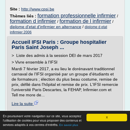
Site :
http://www.cpsi.be
formation professionnelle infirmier
Thèmes liés :
/
formation d infirmier
formation de l infirmier
/
/
diplome d'etat d'infirmier en alternance
/
diplome d etat
infirmier 2006
Accueil IFSI Paris : Groupe hospitalier
Paris Saint Joseph ...
> Liste des admis à la session DEI de mars 2017
> Vivre ensemble à l'IFSI
Mardi 7 février 2017, a eu lieu le dorénavant traditionnel
carnaval de l'IFSI organisé par un groupe d'étudiants et
de formateurs ; élection du plus beau costume, remise de
prix, défilé dans l'hôpital et remise de prix. L'IFSI remercie
l'université Paris Descartes, la FEHAP, Infirmier.com et
Tell me more de...
Lire la suite
Site :
http://www.hpsj.fr
En poursuivant votre navigation sur ce site, vous acceptez
X
l'utilisation de cookies pour vous proposer des contenus et
Thèmes liés :
/
ifsi ecole infirmiere paris ( hopital saint joseph )
services adaptés à vos centres d'intérêts.
En savoir plus
resultats diplome d etat infirmier ifsi
/
concours d entree a