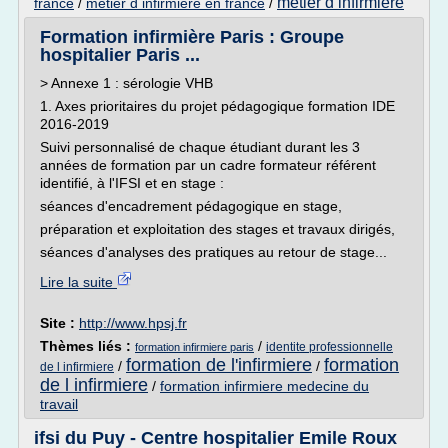
metier d infirmiere
france
/
metier d infirmiere en france
/
Formation infirmière Paris : Groupe
hospitalier Paris ...
> Annexe 1 : sérologie VHB
1. Axes prioritaires du projet pédagogique formation IDE
2016-2019
Suivi personnalisé de chaque étudiant durant les 3
années de formation par un cadre formateur référent
identifié, à l'IFSI et en stage :
séances d'encadrement pédagogique en stage,
préparation et exploitation des stages et travaux dirigés,
séances d'analyses des pratiques au retour de stage...
Lire la suite
Site :
http://www.hpsj.fr
Thèmes liés :
/
identite professionnelle
formation infirmiere paris
formation de l'infirmiere
formation
/
/
de l infirmiere
de l infirmiere
/
formation infirmiere medecine du
travail
ifsi du Puy - Centre hospitalier Emile Roux