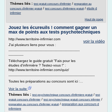
Thèmes liés :
/
test gratuit concours d'infirmier
preparation au
/
/
etude d
concours d'infirmier gratuit
test concours d'infirmiere gratuit
infirmier
Haut de page
Jouez les écureuils ! comment gagner un
max de points aux tests psychotechniques
http://www.territoire-infirmier.com
voir la vidéo
J'ai plusieurs liens pour vous :
---------------------------------------------------------
------------
Téléchargez le guide gratuit "Fais pour les
études d'infirmière ? Testez-vous !" :
http://www.territoire-infirmier.com/quiz/
---------------------------------------------------------------------
Toutes les préparations au concours sont ici :...
Voir la suite
Thèmes liés :
/
test psychotechnique concours d'infirmiere gratuit
test
/
/
gratuit concours d'infirmier
test psychotechnique gratuit concours infirmier
/
preparation aux concours d
preparation au concours d'infirmier gratuit
infirmiere