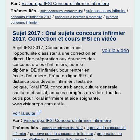
Par :
Visioprépa IFSI Concours infirmier infirmière
Thèmes liés :
/
/
sujet concours infirmier
sujet concours infirmiere ifsi
/
/
concours infirmier ifsi 2017
concours d infirmier a marseille
examen
concours infirmier
Sujet 2017 : Oral sujets concours infirmier
2017. Correction et cours IFSI en vidéo
Sujet IFSI 2017, Concours infirmier,
voir la vidéo
l'opportunité d'assister à une correction en
direct. Une préparation aux épreuves des
concours orales d'infirmiers, pour le
diplôme IDE d'infirmier, pour rentrer en
école d'infirmière. Prépa en ligne 99 €, à
distance pour devenir infirmier : tests de
logique, l'oral IFSI, concours blancs, culture générale
sanitaire et social, annales corrigées en vidéo. Tout les
outils pour l'oral infirmière et aide soignante.
www.visioprepa.com est le...
Voir la suite
Par :
Visioprépa IFSI Concours infirmier infirmière
Thèmes liés :
/
epreuve du concours d
concours infirmier ifsi 2017
/
/
infirmier
epreuve oral du concours d'infirmiere
preparation au
/
concours d'infirmier
concours d'infirmier en france