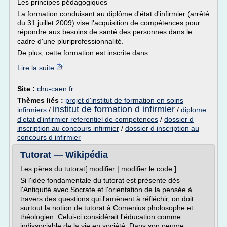
Les principes pédagogiques
La formation conduisant au diplôme d'état d'infirmier (arrêté
du 31 juillet 2009) vise l'acquisition de compétences pour
répondre aux besoins de santé des personnes dans le
cadre d'une pluriprofessionnalité.
De plus, cette formation est inscrite dans...
Lire la suite
Site :
chu-caen.fr
Thèmes liés :
projet d'institut de formation en soins
institut de formation d infirmier
infirmiers
/
/
diplome
d'etat d'infirmier referentiel de competences
/
dossier d
inscription au concours infirmier
/
dossier d inscription au
concours d infirmier
Tutorat — Wikipédia
Les pères du tutorat[ modifier | modifier le code ]
Si l'idée fondamentale du tutorat est présente dès
l'Antiquité avec Socrate et l'orientation de la pensée à
travers des questions qui l'amènent à réfléchir, on doit
surtout la notion de tutorat à Comenius pholosophe et
théologien. Celui-ci considérait l'éducation comme
indissociable de la vie en société. Dans son oeuvre...