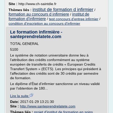
Site :
http://www.ch-saintdie.fr
institut de formation d infirmier
Thèmes liés :
/
formation au concours d infirmiere
institut de
/
formation d'infirmiere
/
test concours d'entree infirmier
/
condition d'inscription au concours d'infirmier
Le formation infirmière -
santeprendrelatete.com
TOTAL GENERAL
5100
Le système de notation universitaire donne lieu à
l'attribution des crédits conformément au système
européen de transferts de crédits « European Credits
Transfert System » (ECTS). Les principes qui président à
l'affectation des crédits sont de 30 crédits par semestre
de formation.
Le diplôme d'État d'infirmier sanctionne un niveau validé
par l'obtention de 180...
Lire la suite
Date:
2017-01-29 13:21:30
Site :
http://www.santeprendrelatete.com
Thèmes liés :
projet d'institut de formation en soins